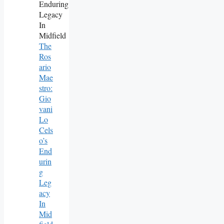
The
Ros
Ario
Mae
Stro:
Gio
Vani
Lo
Cels
O’s
End
Urin
G
Leg
Acy
In
Mid