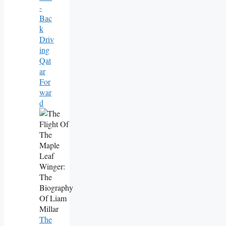
-
Bac
K
Driv
Ing
Qat
Ar
For
War
D
The