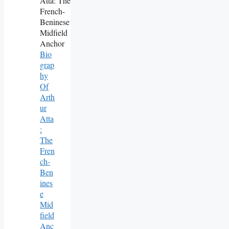
Bio
Grap
Hy
Of
Arth
Ur
Atta
:
The
Fren
Ch-
Ben
Ines
E
Mid
Field
Anc