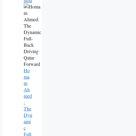
Field
Ho
Ma
M
Ah
Med
:
The
Dyn
Ami
C
Full