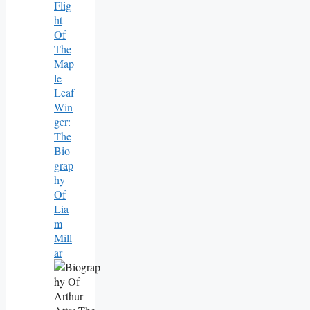
Flig
Ht
Of
The
Map
Le
Leaf
Win
Ger:
The
Bio
Grap
Hy
Of
Lia
M
Mill
Ar