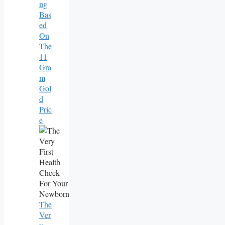
Ng
Bas
Ed
On
The
11
Gra
M
Gol
D
Pric
E
The
Ver