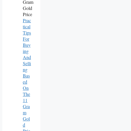
Prac
Tical
Tips
For
Buy
Ing
And
Selli
Ng
Bas
Ed
On
The
11
Gra
M
Gol
D
Pric