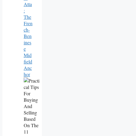
Atta
:
The
Fren
Ch-
Ben
Ines
E
Mid
Field
Anc
Hor