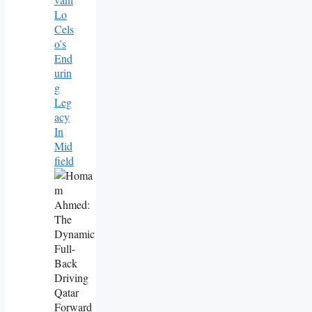
Lo
Cels
O’s
End
Urin
G
Leg
Acy
In
Mid
Field