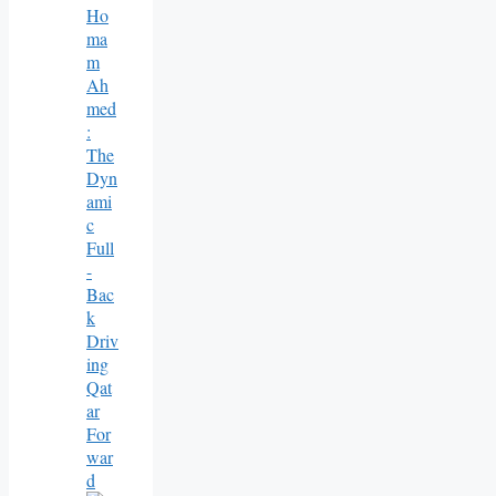
Ho
Ma
M
Ah
Med
:
The
Dyn
Ami
C
Full
-
Bac
K
Driv
Ing
Qat
Ar
For
War
D