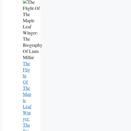
The
Flig
Ht
Of
The
Map
Le
Leaf
Win
Ger:
The
Bio