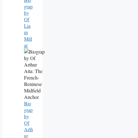
Grap
Hy
Of
Lia
M
Mill
Ar
Bio
Grap
Hy
Of
Arth
Ur