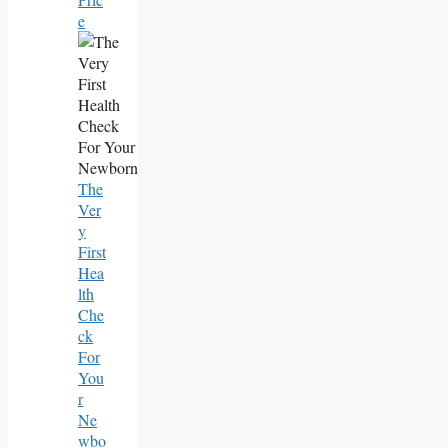
E
The
Ver
Y
First
Hea
Lth
Che
Ck
For
You
R
Ne
Wbo