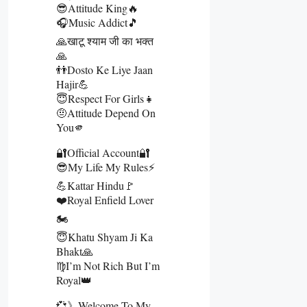
😎Attitude King🔥
🎧Music Addict🎵
🙏खाटू श्याम जी का भक्त
🙏
👬Dosto Ke Liye Jaan
Hajir💪
😇Respect For Girls👧
🤨Attitude Depend On
You🫵
🔐Official Account🔐
😎My Life My Rules⚡
💪Kattar Hindu🚩
❤️Royal Enfield Lover
🏍️
😇Khatu Shyam Ji Ka
Bhakt🙏
♍I’m Not Rich But I’m
Royal👑
💞》Welcome To My