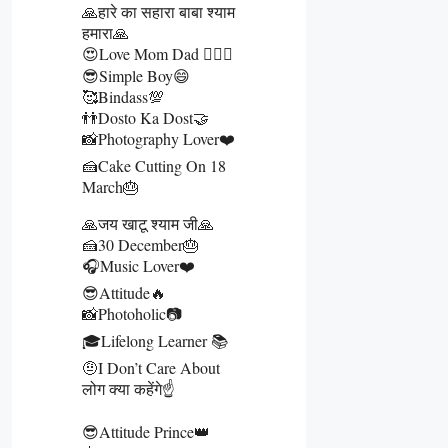
🙏हारे का सहारा बाबा श्याम
हमारा🙏
😍Love Mom Dad 👩‍❤️‍👨
😎Simple Boy😄
🥰Bindass💯
👬Dosto Ka Dost🤝
📸Photography Lover❤️
🍰Cake Cutting On 18
March🎂
🙏जय खाटू श्याम जी🙏
🍰30 December🎂
🎧Music Lover❤️
😎Attitude🔥
📸Photoholic📷
🎓Lifelong Learner 📚
🤨I Don’t Care About
लोग क्या कहेंगे☝️
😎Attitude Prince👑