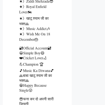
★》Ziddi Shehzada😎
★》Royal Enfield
Lover🏍️
★》खाटू श्याम जी का
भक्त🙏
★》Music Addict🎶
★》Wish Me On 18
December🎂
🔐Official Account🔐
😀Simple Boy😄
❤️Cricket Lover🏏
💪Champion 🏆
🎵Music Ka Diwana💕
🙏बाबा खाटू श्याम जी का
भक्त🙏
😁Happy Because
Single😜
😎फना कर दो अपनी सारी
जिन्दगी