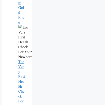
M
Gol
D
Pric
E
The
Ver
Y
First
Hea
Lth
Che
Ck
For