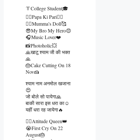
👔College Student🎓
🧔‍♂️Papa Ki Pari👰‍♀️
🙋‍♀️Mumma’s Doll🥰
😎My Bro My Hero😍
🎧Music Lover❤️
📸Photoholic💥
🙏खाटू श्याम जी की भक्त
🙏
🎂Cake Cutting On 18
Nov🍰
श्याम नाम अनमोल खजाना
😍
जो बोले सो पायेगा🙏
बाकी सारा इस धरा का☺️
यहीं धरा रह जायेगा🔥
👰‍♀️Attitude Queen👑
😭First Cry On 22
August🎂