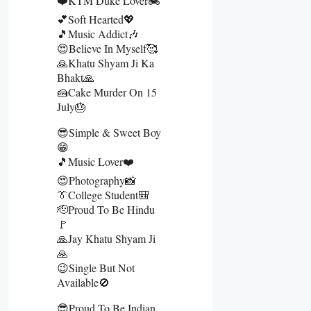
❤️KTM Duke Lover🏍️
💕Soft Hearted💖
🎵Music Addict🎶
😍Believe In Myself🥰
🙏Khatu Shyam Ji Ka
Bhakt🙏
🍰Cake Murder On 15
July🎂
😎Simple & Sweet Boy
😁
🎵Music Lover❤️
😍Photography📸
👔College Student🎒
🫡Proud To Be Hindu
🚩
🙏Jay Khatu Shyam Ji
🙏
😉Single But Not
Available🚫
😎Proud To Be Indian