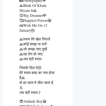
📸Photography💙
🙏Bhak Of Khatu
Shyam Ji🙏
😍Big Dreamer💸
🥰Happiest Person😁
🍰Wish Me On 12
January🎂
🙏श्याम तेरे खेल निराले
🙏कोई समझ ना पाये
🙏जो समझ जाए तुम्हें
🙏वह तेरा हो जाए
🙏जय श्री श्याम
जिसके दिल मे😍
मेरे श्याम बाबा का नाम होता
है🙏
वो हर काम मे जीत जाता है
💪
जय श्री श्याम🚩
😎Attitude Boy😀