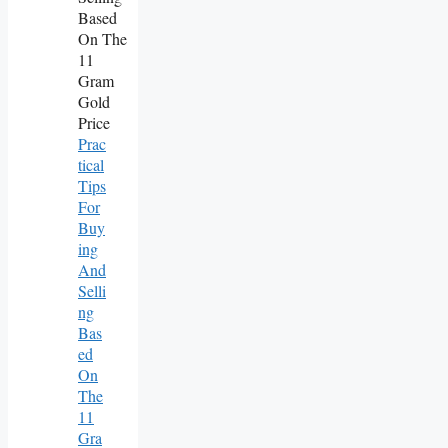
Prac
Tical
Tips
For
Buy
Ing
And
Selli
Ng
Bas
Ed
On
The
11
Gra