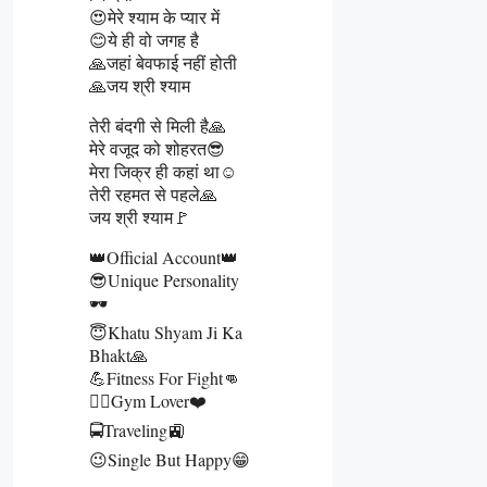
😍मेरे श्याम के प्यार में
😊ये ही वो जगह है
🙏जहां बेवफाई नहीं होती
🙏जय श्री श्याम
तेरी बंदगी से मिली है🙏
मेरे वजूद को शोहरत😎
मेरा जिक्र ही कहां था☺️
तेरी रहमत से पहले🙏
जय श्री श्याम🚩
👑Official Account👑
😎Unique Personality
🕶️
😇Khatu Shyam Ji Ka
Bhakt🙏
💪Fitness For Fight👊
🏋️‍♂️Gym Lover❤️
🚍Traveling🚉
😉Single But Happy😁