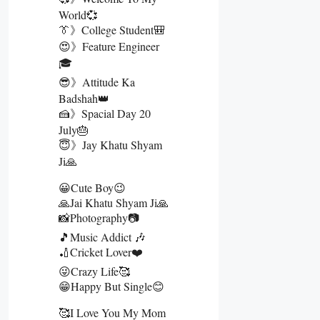
World💞
👔》College Student🎒
😍》Feature Engineer
🎓
😎》Attitude Ka
Badshah👑
🍰》Spacial Day 20
July🎂
😇》Jay Khatu Shyam
Ji🙏
😀Cute Boy😉
🙏Jai Khatu Shyam Ji🙏
📸Photography📷
🎵Music Addict 🎶
🏏Cricket Lover❤️
😜Crazy Life🥰
😁Happy But Single😊
🥰I Love You My Mom