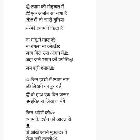
😍श्याम की मोहब्बत में
😎एक अजीब सा नशा है
🌍तभी तो सारी दुनिया
🙏मेरे श्याम पे फिदा है
ना मांगू मैं महल😎
ना बंगला ना कोठी❌
जन्म मिले उस आंगन में🙏
जहा जले श्याम की ज्योति🪔
जय श्री श्याम🙏
🙏जिन हाथो में श्याम नाम
✍️लिखने का हुनर हैं
😎वो हाथ एक दिन जरूर
🔥इतिहास लिख जायँगे
जिन आंखों को👀
श्याम के दर्शन की आदत हो
🙏
वो आंखे अपने मुक्कदर पे
रोया नहीं करती😍