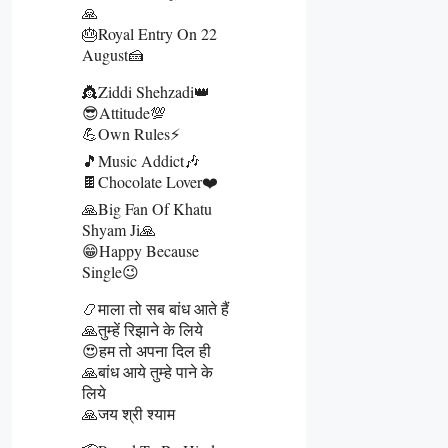
🙏
🎂Royal Entry On 22
August🍰
👸Ziddi Shehzadi👑
😎Attitude💯
💪Own Rules⚡
🎵Music Addict🎶
🍫Chocolate Lover❤️
🙏Big Fan Of Khatu
Shyam Ji🙏
😁Happy Because
Single😉
📿माला तो सब बांध आते हैं
🙏तुम्हें रिझाने के लिये
😍हम तो अपना दिल ही
🙏बांध आये तुम्हे पाने के
लिये
🙏जय श्री श्याम