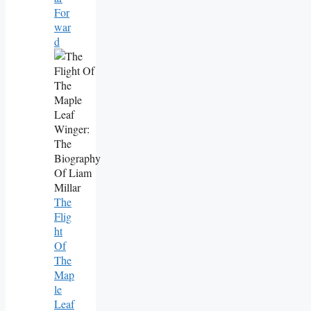
For
War
D
The
Flig
Ht
Of
The
Map
Le
Leaf