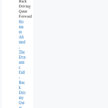
Ho
Ma
M
Ah
Med
:
The
Dyn
Ami
C
Full
-
Bac
K
Driv
Ing
Qat
Ar