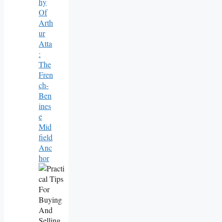
Hy
Of
Arth
Ur
Atta
:
The
Fren
Ch-
Ben
Ines
E
Mid
Field
Anc
Hor