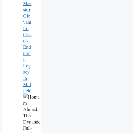
Mae
Stro:
Gio
Vani
Lo
Cels
O’s
End
Urin
G
Leg
Acy
In
Mid
Field