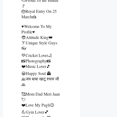
🫡Proud To Be Hindu
🚩
🎂Royal Entry On 25
March🍰
♥️Welcome To My
Profile♥️
😎Attitude King👑
👔Unique Style Guys
👓
💚Cricket Lover🏏
📸Photography📸
❤️Music Lover🎵
😀Happy Soul 👻
🙏जय बाबा खाटू श्याम जी
🙏
🥰Mom Dad Meri Jaan
💘
❤️Love My Pagli😉
💪Gym Lover💕