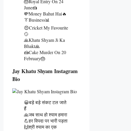
🎂Royal Entry On 24
June🍰
💸Money Bahut Hai🔥
👔Business📊
😍Cricket My Favourite
🥎
🙏Khatu Shyam Ji Ka
Bhakt🙏
🍰Cake Murder On 20
February🎂
Jay Khatu Shyam Instagram
Bio
😀बड़े बड़े संकट टल जाते
हैं
🙏जब साथ हो श्याम हमारा
💪हर विपदा पर भारी पड़ता
🙌श्री श्याम का एक