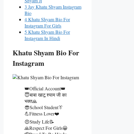
Shyam Ji
3 Jay Khatu Shyam Instagram
Bio
4 Khatu Shyam Bio For
Instagram For Girls
5 Khatu Shyam Bio For
Instagram In Hindi
Khatu Shyam Bio For
Instagram
👑Official Account👑
😇बाबा खाटू श्याम जी का
भक्त🙏
😎School Student👔
💪Fitness Lover❤️
😍Study Life📝
🙏Respect For Girls😀