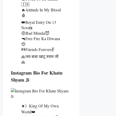
🇮🇳
🔥Attitude In My Blood
🩸
👑Royal Entry On 13
Nov🍰
😡Bad Munda😈
🔫Free Fire Ka Diwana
😍
👬Friends Forever✌️
🙏जय बाबा खाटू श्याम जी
🙏
Instagram Bio For Khatu
Shyam Ji
★》King Of My Own
World👑