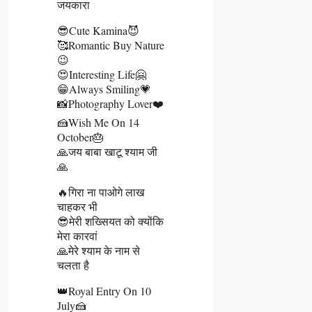
जयकारा
😎Cute Kamina😈
🥰Romantic Buy Nature
😉
😍Interesting Life🤗
😁Always Smiling💗
📸Photography Lover❤️
🍰Wish Me On 14
October🎂
🙏जय बाबा खाटू श्याम जी
🙏
🔥गिरा ना पाओगे लाख
चाहकर भी
😎मेरी शख्सियत को क्योंकि
मेरा कारवां
🙏मेरे श्याम के नाम से
चलता है
👑Royal Entry On 10
July🍰