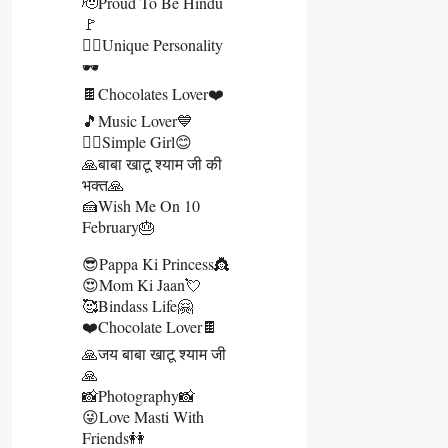
🫡Proud To Be Hindu
🚩
👰‍♀️Unique Personality
🕶️
🍫Chocolates Lover❤️
🎵Music Lover💙
🙋‍♀️Simple Girl😊
🙏बाबा खाटू श्याम जी की
भक्त🙏
🍰Wish Me On 10
February🎂
😎Pappa Ki Princess👸
😍Mom Ki Jaan💘
🥰Bindass Life🤗
❤️Chocolate Lover🍫
🙏जय बाबा खाटू श्याम जी
🙏
📸Photography📸
😜Love Masti With
Friends👭