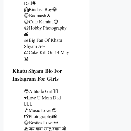
Dad💗
🤗Bindass Boy😁
😈Badmash🔥
😉Cute Kamina😅
😍Hobby Photography
📸
🙏Big Fan Of Khatu
Shyam Ji🙏
🍰Cake Kill On 14 May
🎂
Khatu Shyam Bio For
Instagram For Girls
😎Attitude Girl👰‍♀️
♥️Love U Mom Dad
👩‍❤️‍👨
🎵Music Lover😍
📸Photography📸
😋Besties Lover🍔
🙏जय बाबा खाटू श्याम जी