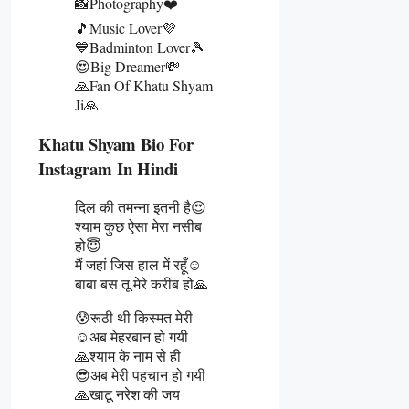
📸Photography❤️
🎵Music Lover💜
💙Badminton Lover🎾
😍Big Dreamer💸
🙏Fan Of Khatu Shyam
Ji🙏
Khatu Shyam Bio For
Instagram In Hindi
दिल की तमन्ना इतनी है😍
श्याम कुछ ऐसा मेरा नसीब
हो😇
मैं जहां जिस हाल में रहूँ☺️
बाबा बस तू मेरे करीब हो🙏
😰रूठी थी किस्मत मेरी
☺️अब मेहरबान हो गयी
🙏श्याम के नाम से ही
😎अब मेरी पहचान हो गयी
🙏खाटू नरेश की जय