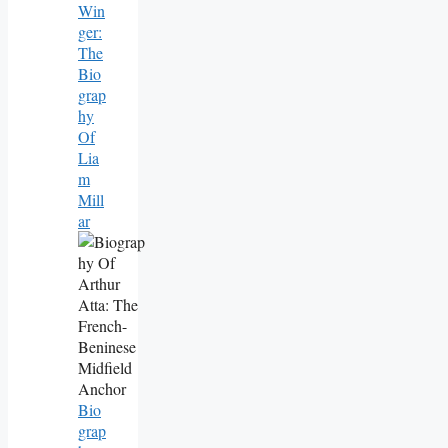
Win
Ger:
The
Bio
Grap
Hy
Of
Lia
M
Mill
Ar
Bio
Grap