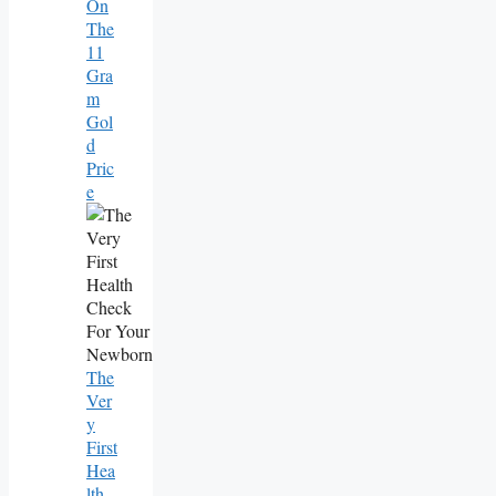
On
The
11
Gra
M
Gol
D
Pric
E
The
Ver
Y
First
Hea
Lth