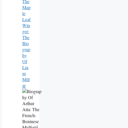
The
Map
Le
Leaf
Win
Ger:
The
Bio
Grap
Hy
Of
Lia
M
Mill
Ar