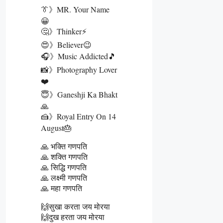
👔》MR. Your Name
😀
🤔》Thinker⚡
😍》Believer😉
🎧》Music Addicted🎵
📸》Photography Lover
❤️
😇》Ganeshji Ka Bhakt
🙏
🍰》Royal Entry On 14
August🎂
🙏 भक्ति गणपति
🙏 शक्ति गणपति
🙏 सिद्धि गणपति
🙏 लक्ष्मी गणपति
🙏 महा गणपति
🙌सुखा करता जय मोरया
🙌दुख हरता जय मोरया