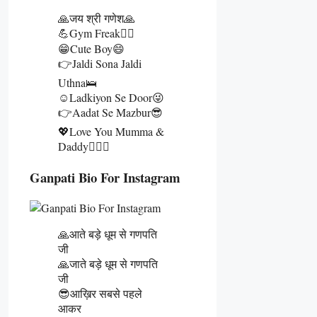
🙏जय श्री गणेश🙏
💪Gym Freak🏋️‍♂️
😁Cute Boy😄
👉Jaldi Sona Jaldi
Uthna🛌
☺️Ladkiyon Se Door😜
👉Aadat Se Mazbur😎
💖Love You Mumma &
Daddy👩‍❤️‍👨
Ganpati Bio For Instagram
🙏आते बड़े धूम से गणपति
जी
🙏जाते बड़े धूम से गणपति
जी
😎आख़िर सबसे पहले
आकर