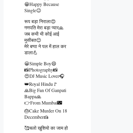
😁Happy Because
Single😉
रूप बड़ा निराला😍
गणपति मेरा बड़ा प्यार🙏
जब कभी भी कोई आई
मुसीबत😊
मेरे बप्पा ने पल में हाल कर
डाला💪
😀Simple Boy😄
📸Photography📸
😍DJ Music Lover🎧
👑Royal Hindu🚩
🙏Big Fan Of Ganpati
Bappa🙏
👉From Mumbai🌃
🎂Cake Murder On 18
December🍰
🥰चलो खुशियो का जाम हो