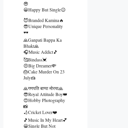
😎
😀Happy But Single😉
😈Branded Kamina🔥
😎Unique Personality
🕶️
🙏Ganpati Bappa Ka
Bhakt🙏
🎧Music Addict🎵
🥰Bindass💓
😍Big Dreamer💸
🎂Cake Murder On 23
July🍰
🙏गणपति बाप्पा मोरया🙏
😎Royal Attitude Boy👑
😍Hobby Photography
📸
🏏Cricket Lover❤️
🎵Music In My Heart💕
😀Single But Not