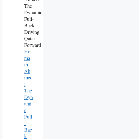
Ho
Ma
M
Ah
Med
:
The
Dyn
Ami
C
Full
-
Bac
K