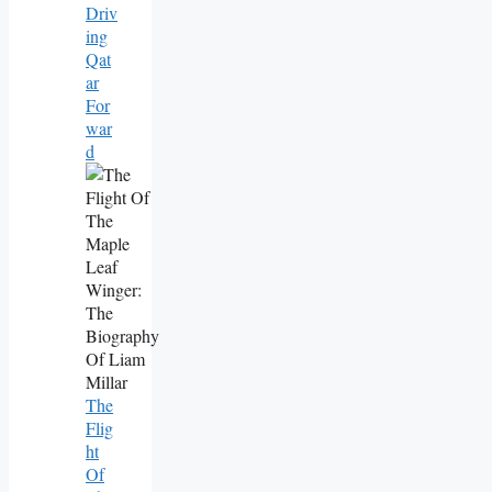
Driv
Ing
Qat
Ar
For
War
D
The
Flig
Ht
Of