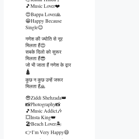
🎵Music Lover❤️
😍Bappa Lover🙏
😁Happy Because
Single😉
गणेश की ज्योति से नूर
मिलता हैं😍
सबके दिलो को सुरूर
मिलता हैं😎
जो भी जाता हैं गणेश के द्वार
🛕
कुछ न कुछ उन्हें जरूर
मिलता हैं🙏
😎Ziddi Shehzada👑
📸Photography📸
🎵Music Addict🎶
💥Insta King👑
🏖️Beach Lover🏝️
👉I’m Very Happy😄