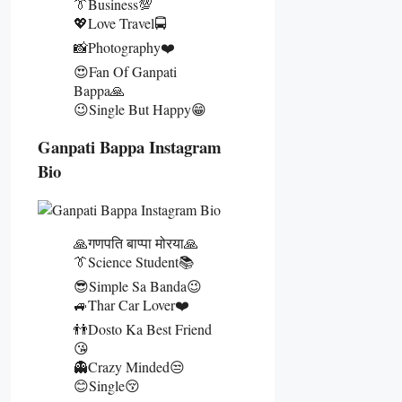
👔Business💯
💖Love Travel🚍
📸Photography❤️
😍Fan Of Ganpati
Bappa🙏
😉Single But Happy😁
Ganpati Bappa Instagram
Bio
🙏गणपति बाप्पा मोरया🙏
👔Science Student📚
😎Simple Sa Banda😉
🚙Thar Car Lover❤️
👬Dosto Ka Best Friend
😘
👻Crazy Minded😒
😊Single😚