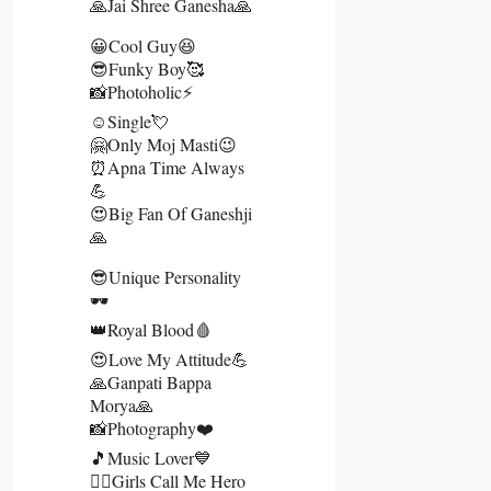
🙏Jai Shree Ganesha🙏
😀Cool Guy😆
😎Funky Boy🥰
📸Photoholic⚡
☺️Single💘
🤗Only Moj Masti😉
⏰Apna Time Always
💪
😍Big Fan Of Ganeshji
🙏
😎Unique Personality
🕶️
👑Royal Blood🩸
😍Love My Attitude💪
🙏Ganpati Bappa
Morya🙏
📸Photography❤️
🎵Music Lover💙
👰‍♀️Girls Call Me Hero