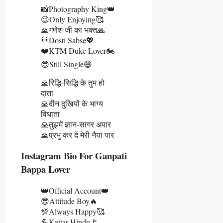
📸Photography King👑
😉Only Enjoying🥰
🙏गणेश जी का भक्त🙏
👬Dosti Sabse💖
❤️KTM Duke Lover🏍️
😎Still Single😄
🙏रिद्धि-सिद्धि के तुम हो
दाता
🙏दीन दुखियों के भाग्य
विधाता
🙏तुझमें ज्ञान-सागर अपार
🙏प्रभु कर दे मेरी नैया पार
Instagram Bio For Ganpati
Bappa Lover
👑Official Account👑
😎Attitude Boy🔥
💯Always Happy🥰
💪Kattar Hindu🚩