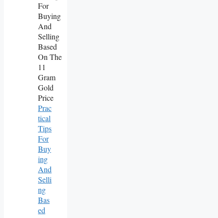
Prac
Tical
Tips
For
Buy
Ing
And
Selli
Ng
Bas
Ed