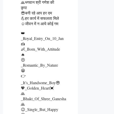
🙏भगवान श्री गणेश की
कृपा
😎बनी रहे आप हर दम
💪हर कार्य में सफलता मिले
☺️जीवन में न आये कोई गम
👑
_Royal_Entry_On_10_Jan
🍰
👶_Born_With_Attitude
🔥
😍
_Romantic_By_Nature
😁
👉
_It’s_Handsome_Boy😎
💖_Golden_Heart💓
🙏
_Bhakt_Of_Shree_Ganesha
🙏
😉_Single_But_Happy