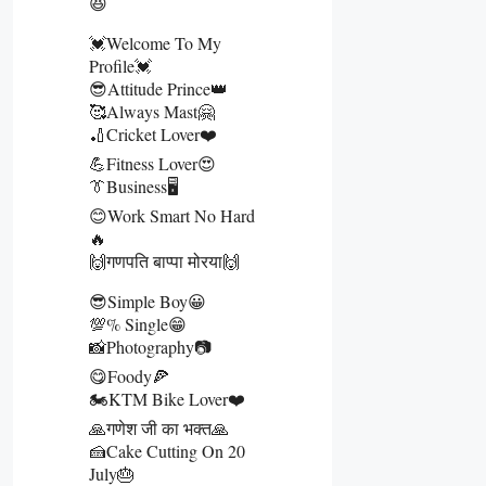
😆
💓Welcome To My
Profile💓
😎Attitude Prince👑
🥰Always Mast🤗
🏏Cricket Lover❤️
💪Fitness Lover😍
👔Business🖥️
😊Work Smart No Hard
🔥
🙌गणपति बाप्पा मोरया🙌
😎Simple Boy😀
💯% Single😁
📸Photography📷
😋Foody🍕
🏍️KTM Bike Lover❤️
🙏गणेश जी का भक्त🙏
🍰Cake Cutting On 20
July🎂