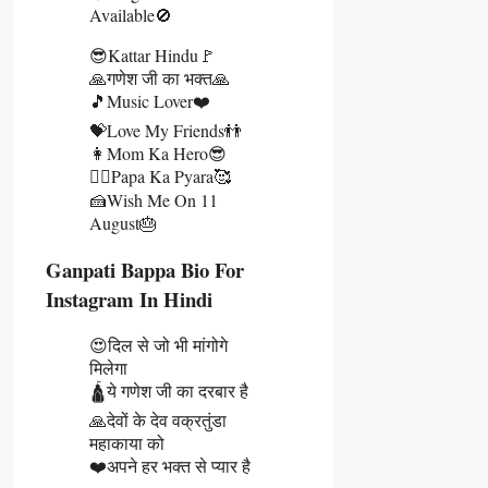
Available🚫
😎Kattar Hindu🚩
🙏गणेश जी का भक्त🙏
🎵Music Lover❤️
💝Love My Friends👬
👩Mom Ka Hero😎
🧔‍♂️Papa Ka Pyara🥰
🍰Wish Me On 11
August🎂
Ganpati Bappa Bio For
Instagram In Hindi
😍दिल से जो भी मांगोगे
मिलेगा
🛕ये गणेश जी का दरबार है
🙏देवों के देव वक्रतुंडा
महाकाया को
❤️अपने हर भक्त से प्यार है