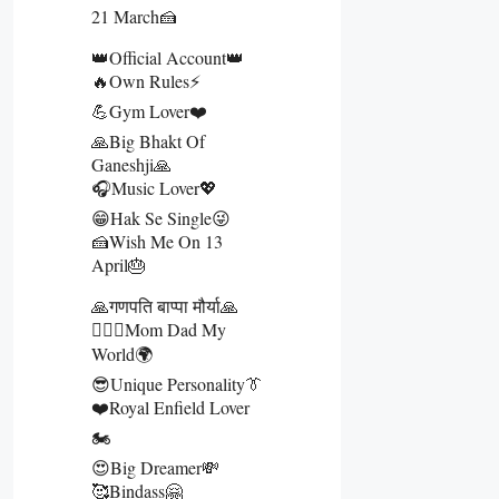
21 March🍰
👑Official Account👑
🔥Own Rules⚡
💪Gym Lover❤️
🙏Big Bhakt Of
Ganeshji🙏
🎧Music Lover💖
😁Hak Se Single😜
🍰Wish Me On 13
April🎂
🙏गणपति बाप्पा मौर्या🙏
👩‍❤️‍👨Mom Dad My
World🌍
😎Unique Personality👔
❤️Royal Enfield Lover
🏍️
😍Big Dreamer💸
🥰Bindass🤗