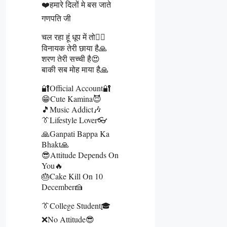
❤️हमारे दिलों मे बस जाते
गणपति जी
चल रहा हूं धूप में तो🚶‍♂️
विनायक तेरी छाया है🙏
शरण तेरी सच्ची है😍
बाकी सब मोह माया है🙏
🔐Official Account🔐
😁Cute Kamina😈
🎵Music Addict🎶
👔Lifestyle Lover👓
🙏Ganpati Bappa Ka
Bhakt🙏
😎Attitude Depends On
You🔥
🎂Cake Kill On 10
December🍰
👔College Student🎓
❌No Attitude😎