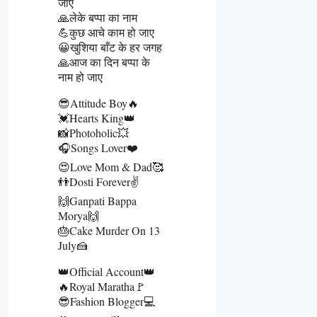
जाए
🙏लेके बप्पा का नाम
💪कुछ आचे काम हो जाए
😀खुशिया बाँट के हर जगह
🙏आज का दिन बप्पा के
नाम हो जाए
😎Attitude Boy🔥
💓Hearts King👑
📸Photoholic💥
🎧Songs Lover❤️
😍Love Mom & Dad🥰
👬Dosti Forever✌️
🙌Ganpati Bappa
Morya🙌
🎂Cake Murder On 13
July🍰
👑Official Account👑
🔥Royal Maratha🚩
😎Fashion Blogger💻