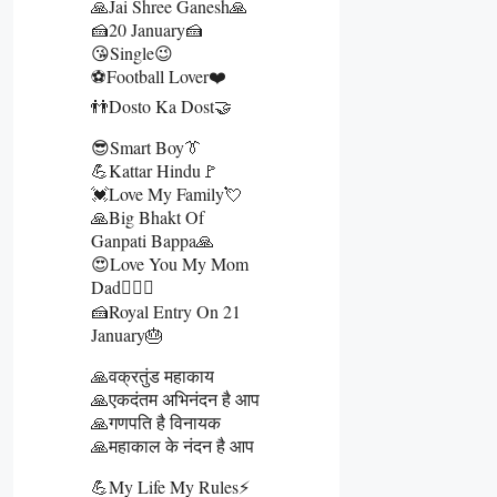
🙏Jai Shree Ganesh🙏
🍰20 January🍰
😘Single😉
⚽Football Lover❤️
👬Dosto Ka Dost🤝
😎Smart Boy👔
💪Kattar Hindu🚩
💓Love My Family💘
🙏Big Bhakt Of
Ganpati Bappa🙏
😍Love You My Mom
Dad👩‍❤️‍👨
🍰Royal Entry On 21
January🎂
🙏वक्रतुंड महाकाय
🙏एकदंतम अभिनंदन है आप
🙏गणपति है विनायक
🙏महाकाल के नंदन है आप
💪My Life My Rules⚡