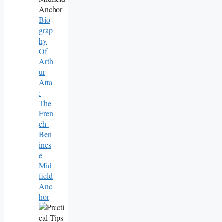
Bio
Grap
Hy
Of
Arth
Ur
Atta
:
The
Fren
Ch-
Ben
Ines
E
Mid
Field
Anc
Hor