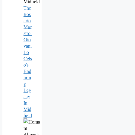
The
Ros
Ario
Mae
Stro:
Gio
Vani
Lo
Cels
O’s
End
Urin
G
Leg
Acy
In
Mid
Field