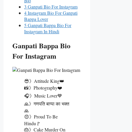
Bio
3 Ganpati Bio For Instagram
4 Instagram Bio For Ganpati
Bappa Lover
5 Ganpati Bappa Bio For
Instagram In Hindi
Ganpati Bappa Bio
For Instagram
😎》Attitude King👑
📸》Photography❤️
🎧》Music Lover💙
🙏》गणपति बाप्पा का भक्त
🙏
😍》Proud To Be
Hindu🚩
🎂》Cake Murder On