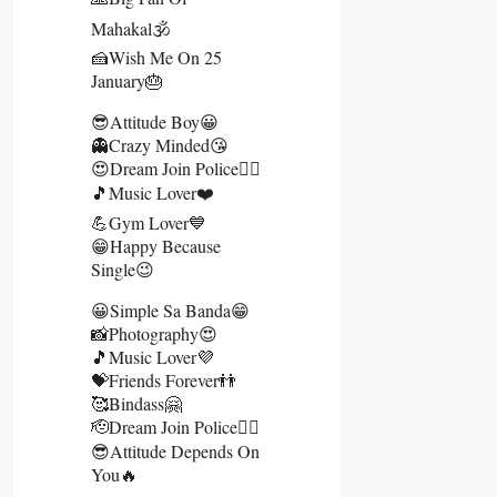
Mahakal🕉️
🍰Wish Me On 25
January🎂
😎Attitude Boy😀
👻Crazy Minded😘
😍Dream Join Police👮‍♂️
🎵Music Lover❤️
💪Gym Lover💙
😁Happy Because
Single😉
😀Simple Sa Banda😁
📸Photography😍
🎵Music Lover💜
💝Friends Forever👬
🥰Bindass🤗
🫡Dream Join Police👮‍♂️
😎Attitude Depends On
You🔥