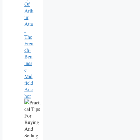
Of
Arth
Ur
Atta
:
The
Fren
Ch-
Ben
Ines
E
Mid
Field
Anc
Hor