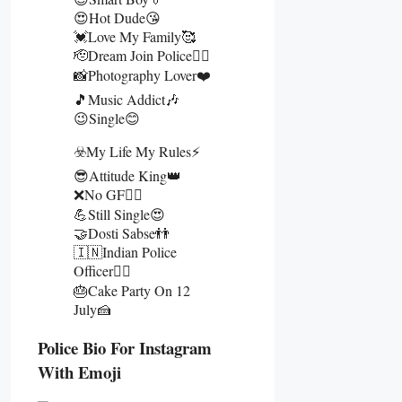
😍Hot Dude😘
💓Love My Family🥰
🫡Dream Join Police👮‍♂️
📸Photography Lover❤️
🎵Music Addict🎶
😉Single😊
☣️My Life My Rules⚡
😎Attitude King👑
❌No GF👰‍♀️
💪Still Single😍
🤝Dosti Sabse👬
🇮🇳Indian Police
Officer👮‍♂️
🎂Cake Party On 12
July🍰
Police Bio For Instagram
With Emoji