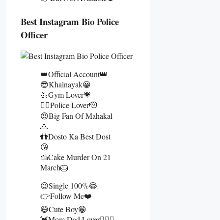
Best Instagram Bio Police
Officer
👑Official Account👑
😎Khalnayak😀
💪Gym Lover💗
👮‍♂️Police Lover🫡
😍Big Fan Of Mahakal
🙏
👬Dosto Ka Best Dost
😘
🍰Cake Murder On 21
March🎂
😉Single 100%😂
👉Follow Me❤️
😄Cute Boy😁
💓Mom Dad Lover👩‍❤️‍👨