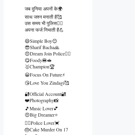
जब दुनिया अपनों के🌍
साथ जश्न मनाती है🥰
उस समय भी पुलिस👮‍♂️
अपना फर्ज निभाती है💪
😄Simple Boy😊
😎Sharif Bacha🙏
😍Dream Join Police👮‍♂️
😋Foody🍔🥪
🥇Champion🏆
😀Focus On Future⚡
😘Love You Zindagi🥰
🔐Official Account🔐
❤️Photography📸
🎵Music Lover💕
😍Big Dreamer⭐
👮‍♂️Police Lover💓
🎂Cake Murder On 17