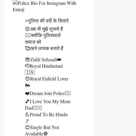
⭐पुलिस की वर्दी के सितारे
😍अब भी मुझे लुभाते हैं
👮‍♂️क्योंकि पुलिसवाले
समाज को
🥰रहने लायक बनाते हैं
😎Ziddi Sehzadi👑
🫡Royal Hindustani
🇮🇳
😍Royal Enfield Lover
🏍️
❤️Dream Join Police👮‍♂️
💕I Love You My Mom
Dad👩‍❤️‍👨
💪Proud To Be Hindu
🚩
😊Single But Not
Available🚫