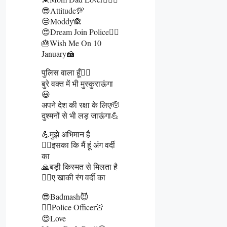
😎Attitude💯
😒Moddy🙈
😍Dream Join Police👮‍♂️
🎂Wish Me On 10
January🍰
पुलिस वाला हूँ👮‍♂️
बुरे वक्त में भी मुस्कुराऊंगा
😃
अपने देश की रक्षा के लिए🫡
दुश्मनों से भी लड़ जाऊंगा💪
💪मुझे अभिमान है
👮‍♂️इसका कि मैं हूं अंग वर्दी
का
🙏बड़ी किस्मत से मिलता है
👮‍♂️ए खाकी रंग वर्दी का
😎Badmash😈
👮‍♂️Police Officer🚨
😍Love