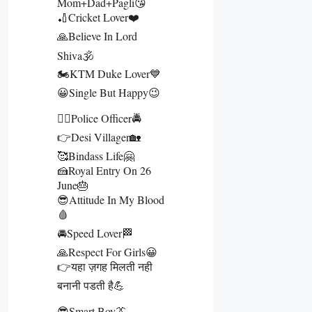
Mom+Dad+Pagli😘
🏏Cricket Lover❤️
🙏Believe In Lord
Shiva🕉️
🏍️KTM Duke Lover💙
😀Single But Happy😉
👮‍♂️Police Officer🚔
👉Desi Villager🏡
🥰Bindass Life🤗
🍰Royal Entry On 26
June🎂
😎Attitude In My Blood
🩸
🚘Speed Lover🏁
🙏Respect For Girls😀
👉यहा ज़गह मिलती नही
बनानी पडती है💪
😎Smart Boy👔