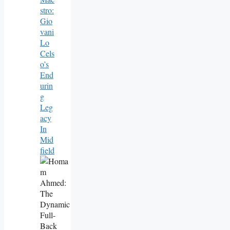
Stro:
Gio
Vani
Lo
Cels
O’s
End
Urin
G
Leg
Acy
In
Mid
Field