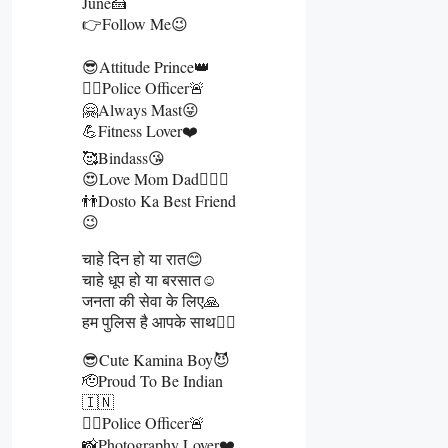
June🍰
👉Follow Me😉
😎Attitude Prince👑
👮‍♂️Police Officer🚨
🤗Always Mast😜
💪Fitness Lover❤️
🥰Bindass😘
😍Love Mom Dad👩‍❤️‍👨
👬Dosto Ka Best Friend
😉
चाहे दिन हो या रात😊
चाहे धूप हो या बरसात☺️
जनता की सेवा के लिए🙏
हम पुलिस है आपके साथ👮‍♂️
😎Cute Kamina Boy😈
🫡Proud To Be Indian
🇮🇳
👮‍♂️Police Officer🚨
📸Photography Lover❤️