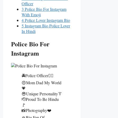
Officer
3 Police Bio For Instagram
With Emoji
4 Police Lover Instagram Bio
5 Instagram Bio Police Lover
In Hindi
Police Bio For
Instagram
🚔Police Officer👮‍♂️
😍Mom Dad My World
💗
😎Unique Personality👔
🫡Proud To Be Hindu
🚩
📸Photography❤️
🙏Big Fan Of