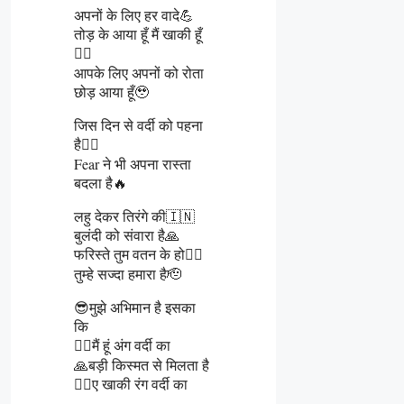
अपनों के लिए हर वादे💪
तोड़ के आया हूँ मैं खाकी हूँ
👮‍♂️
आपके लिए अपनों को रोता
छोड़ आया हूँ🥹
जिस दिन से वर्दी को पहना
है👮‍♂️
Fear ने भी अपना रास्ता
बदला है🔥
लहु देकर तिरंगे की🇮🇳
बुलंदी को संवारा है🙏
फरिस्ते तुम वतन के हो👮‍♂️
तुम्हे सज्दा हमारा है🫡
😎मुझे अभिमान है इसका
कि
👮‍♂️मैं हूं अंग वर्दी का
🙏बड़ी किस्मत से मिलता है
👮‍♂️ए खाकी रंग वर्दी का