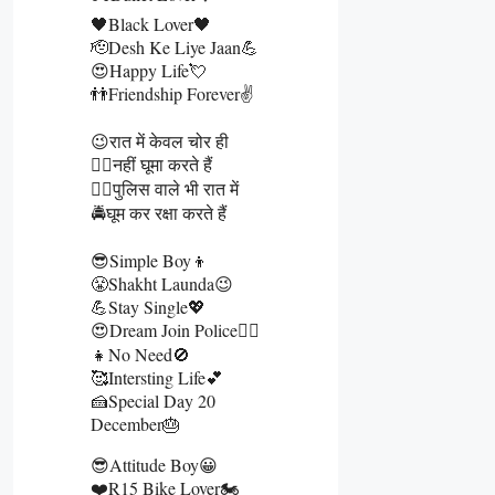
🖤Black Lover🖤
🫡Desh Ke Liye Jaan💪
😍Happy Life💘
👬Friendship Forever✌️
😉रात में केवल चोर ही
🏃‍♂️नहीं घूमा करते हैं
👮‍♂️पुलिस वाले भी रात में
🚔घूम कर रक्षा करते हैं
😎Simple Boy👦
😤Shakht Launda😉
💪Stay Single💖
😍Dream Join Police👮‍♂️
👧No Need🚫
🥰Intersting Life💕
🍰Special Day 20
December🎂
😎Attitude Boy😀
❤️R15 Bike Lover🏍️