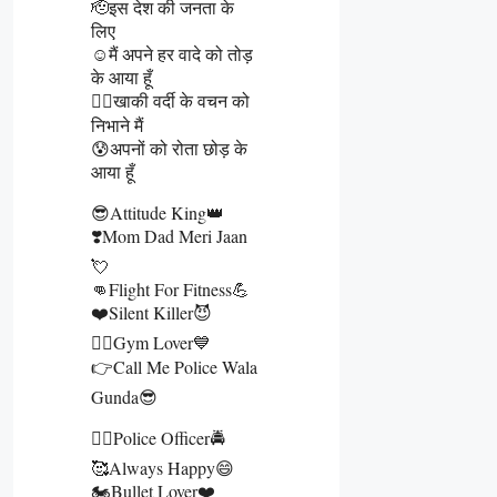
🫡इस देश की जनता के
लिए
☺️मैं अपने हर वादे को तोड़
के आया हूँ
👮‍♂️खाकी वर्दी के वचन को
निभाने मैं
😰अपनों को रोता छोड़ के
आया हूँ
😎Attitude King👑
❣️Mom Dad Meri Jaan
💘
👊Flight For Fitness💪
❤️Silent Killer😈
🏋️‍♂️Gym Lover💙
👉Call Me Police Wala
Gunda😎
👮‍♂️Police Officer🚔
🥰Always Happy😄
🏍️Bullet Lover❤️