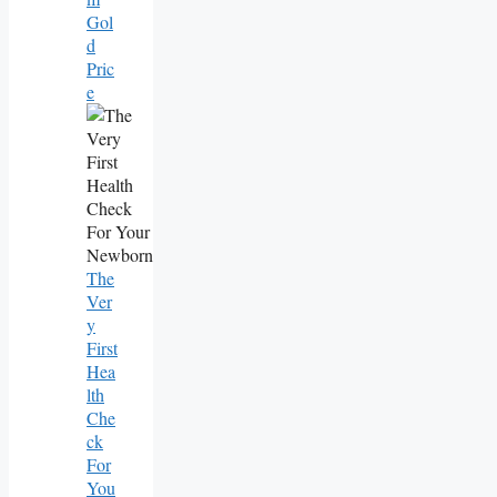
Gol
D
Pric
E
The
Ver
Y
First
Hea
Lth
Che
Ck
For
You