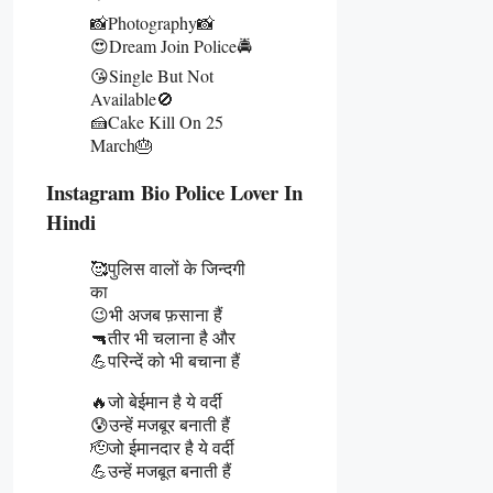
📸Photography📸
😍Dream Join Police🚔
😘Single But Not
Available🚫
🍰Cake Kill On 25
March🎂
Instagram Bio Police Lover In
Hindi
🥰पुलिस वालों के जिन्दगी
का
😉भी अजब फ़साना हैं
🔫तीर भी चलाना है और
💪परिन्दें को भी बचाना हैं
🔥जो बेईमान है ये वर्दी
😰उन्हें मजबूर बनाती हैं
🫡जो ईमानदार है ये वर्दी
💪उन्हें मजबूत बनाती हैं