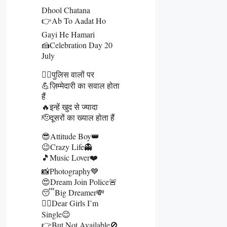
Dhool Chatana
👉Ab To Aadat Ho
Gayi He Hamari
🍰Celebration Day 20
July
👮‍♂️पुलिस वालों पर
💪ज़िम्मेदारी का सवाल होता
हैं
🔥इन्हें खुद से ज्यादा
🫡दूसरों का ख्याल होता हैं
😎Attitude Boy👑
😉Crazy Life👻
🎵Music Lover❤️
📸Photography💙
😍Dream Join Police🚨
😴Big Dreamer💸
👰‍♀️Dear Girls I’m
Single😉
👉But Not Available🚫