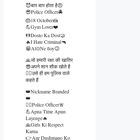
😈बाप बाप होता है😠
😎Police Officer🚔
🎂18 October🍰
💪Gym Lover❤️
👬Dosto Ka Dost🤝
🔥I Hate Criminal🔫
😁Al⊙Ne SSoy😉
🙏जो हमारी रक्षा की खातिर
😎अपने शान शौक खोते है
👮‍♂️उसे ही हम पुलिस वाले
कहते हैं
👑Nickname Branded
👑
👮‍♂️Police Officer🚨
💪Apna Time Apun
Layenge🔥
🙏Girls Ki Respect
Karna
👉Aur Dushmano Ko