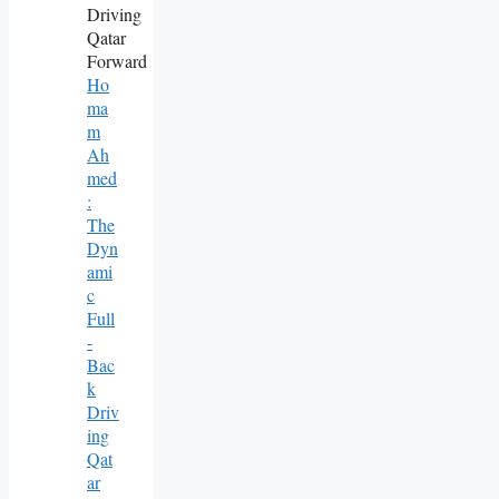
Ho
Ma
M
Ah
Med
:
The
Dyn
Ami
C
Full
-
Bac
K
Driv
Ing
Qat
Ar