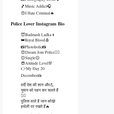
🎵Music Addict🎧
😠I Hate Criminal🔥
Police Lover Instagram Bio
😈Badmash Ladka👦
👑Royal Blood🩸
📸Photoholic📸
😍Dream Join Police👮‍♂️
😊Single😌
😎Attitude Level💯
👉My Day 20
December🍰
वर्दी देश की शान और💪
गुमान को पहन कर चलते हैं
👮‍♂️
पुलिस वाले है जान को💀
हथेली पर रखते हैं🔥