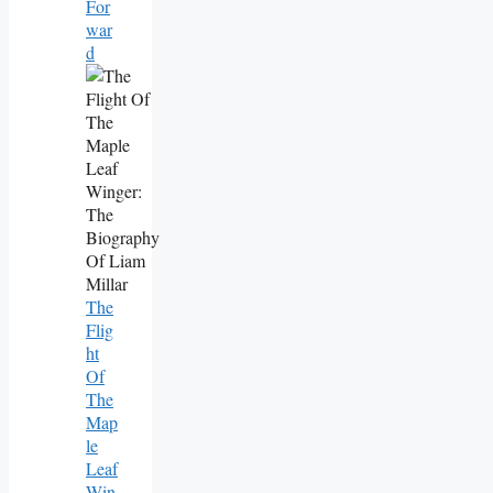
For
War
D
The
Flig
Ht
Of
The
Map
Le
Leaf
Win