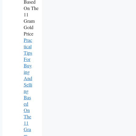
Prac
Tical
Tips
For
Buy
Ing
And
Selli
Ng
Bas
Ed
On
The
11
Gra
M