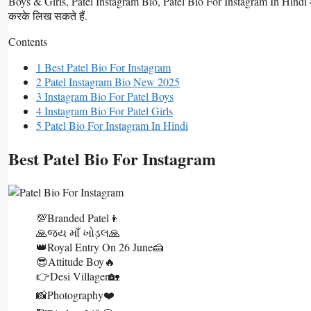
Boys & Girls, Patel Instagram Bio, Patel Bio For Instagram In Hindi और 
करके लिख सकते हैं.
Contents
1 Best Patel Bio For Instagram
2 Patel Instagram Bio New 2025
3 Instagram Bio For Patel Boys
4 Instagram Bio For Patel Girls
5 Patel Bio For Instagram In Hindi
Best Patel Bio For Instagram
💯Branded Patel👦
🙏જય માઁ ખોડ઼લ🙏
👑Royal Entry On 26 June🍰
😎Attitude Boy🔥
👉Desi Villager🏡
📸Photography❤️