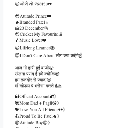
😉બોલે તો જકાસ🕶️
😎Attitude Prince👑
🔥Branded Patel👦
🍰20 December🎂
😍Cricket My Favourite🏏
🎵Music Lover❤️
😀Lifelong Learner📚
😈I Don’t Care About लोग क्या कहेंगे☝️
आज भी हारी हुई बाजी😤
खेलना पसंद है हमें क्योंकि😎
हम तकदीर से ज्यादा😍
माँ खोडल पे भरोसा करते है🙏
🔐Official Account🔐》
🥰Mom Dad + Pagli😘》
💝Love You All Friends👬》
💪Proud To Be Patel🔥》
😎Attitude Boy😡》