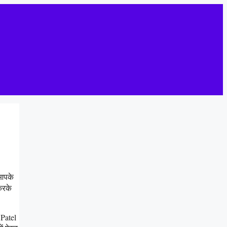
 आपके
करके
 Patel