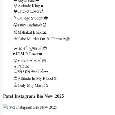
👑Royal Patel👑
😎Attitude King🔥
❤️Cricket Lover🏏
👔College Student🎓
😱Fully Badmash😈
🕉️Mahakal Bhakt🙏
🍰Cake Murder On 20 February🎂
🔥વટ થી ગુજરાતી😎
📸DSLR Lover❤️
😁નટખટ તોફાની😡
👦Patel🙏
😍એકદમ અનોખો🕶️
😎Attitude In My Blood🩸
😜Only Moj Masti🥰
Patel Instagram Bio New 2025