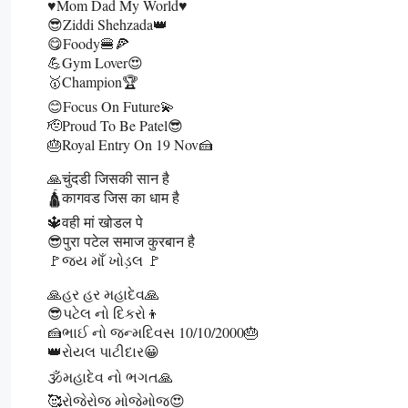
♥️Mom Dad My World♥️
😎Ziddi Shehzada👑
😋Foody🍔🍕
💪Gym Lover😍
🥇Champion🏆
😊Focus On Future💫
🫡Proud To Be Patel😎
🎂Royal Entry On 19 Nov🍰
🙏चुंदडी जिसकी सान है
🛕कागवड जिस का धाम है
🔱वही मां खोडल पे
😎पुरा पटेल समाज कुरबान है
🚩જય માઁ ખોડ઼લ 🚩
🙏હર હર મહાદેવ🙏
😎પટેલ નો દિકરો👦
🍰ભાઈ નો જન્મદિવસ 10/10/2000🎂
👑રોયલ પાટીદાર😀
🕉️મહાદેવ નો ભગત🙏
🥰રોજેરોજ મોજેમોજ😍