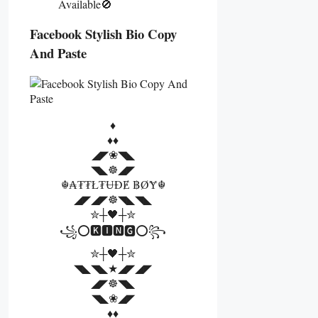
Available🚫
Facebook Stylish Bio Copy
And Paste
♦️
♦️♦️
◢◤❀◥◣
◥◣☸◢◤
☬₳₮₮ł₮ɄĐɆ ฿ØɎ☬
◢◤◢◤☸◥◣◥◣
✮┼🖤┼✮
꧁⭕🅺🅸🅽🅶⭕꧂
✮┼🖤┼✮
◥◣◥◣★◢◤◢◤
◢◤☸◥◣
◥◣❀◢◤
♦️♦️