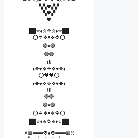
▚▚🖤▞▞
▚🖤▞
🖤
██✮♦️✮🔷✮♦️✮██
⭕🔷❖♥❖🔷⭕
🟣♦🟣
🟢🟢
🔴
♦❖♥❖🔷❖♥❖♦
⭕🖤🖤⭕
♦❖♥❖🔷❖♥❖♦
🔴
🟢🟢
🟣♦🟣
⭕🔷❖♥❖🔷⭕
██✮♦️✮🔷✮♦️✮██
♓▦═══🔘♠️🔘═══▦♓