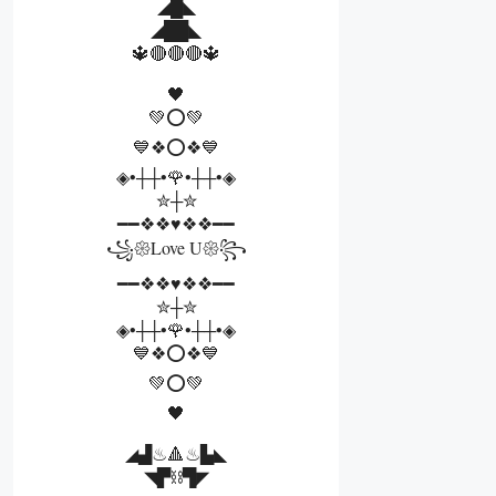
◢█◣
◢██◣
🔱🔴🔴🔴🔱
🖤
💚⭕💚
💙❖⭕❖💙
◈•┼┼•🌹•┼┼•◈
✮┼✮
━━❖❖♥❖❖━━
꧁𑁍Love U𑁍꧂
━━❖❖♥❖❖━━
✮┼✮
◈•┼┼•🌹•┼┼•◈
💙❖⭕❖💙
💚⭕💚
🖤
◢▟♨🔺♨▙◣
◥▛⛓▜◤