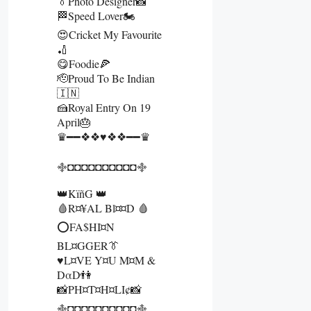
👔Photo Designer📸
🏁Speed Lover🏍
😍Cricket My Favourite
🏏
😋Foodie🍕
🫡Proud To Be Indian
🇮🇳
🍰Royal Entry On 19
April🎂
♛━━❖❖♥❖❖━━♛
࿇◘◘◘◘◘◘◘◘◘◘࿇
👑KïñG 👑
🩸R¤¥αL Βl¤¤D 🩸
⭕FA$HI¤N
BL¤GGER👔
♥️L¤VE Y¤U M¤M &
DαD👫
📸PH¤T¤H¤LI¢📸
࿇◘◘◘◘◘◘◘◘◘◘࿇