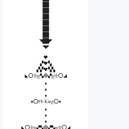
██
██
██
██
██
██
◥██◤
◥◤
🖤
▞🖤▚
▞▞🖤▚▚
◣⭕۩ஐ▚🔴▞ஐ۩⭕◢
♦️
♦️
♦️
♦️⭕Fb King⭕♦️
♦️
♦️
♦️
◣⭕۩ஐ▞▚🔴▞▚ஐ۩⭕◢