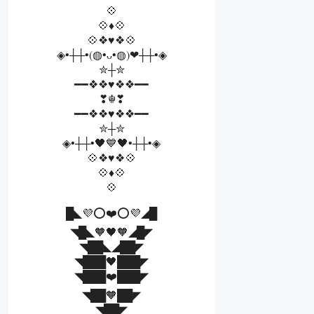
💠
💠♦💠
💠❖♥❖💠
◈•┼┼•(◍•ᴗ•◍)❤┼┼•◈
✮┼✮
━━❖❖♥❖❖━━
❣☬❣
━━❖❖♥❖❖━━
✮┼✮
◈•┼┼•🖤💙🖤•┼┼•◈
💠❖♥❖💠
💠♦💠
💠
█◣💜⭕❤️⭕💜◢█
◥█◣🧡🖤🧡◢█◤
◥██◣◢██◤
◥███🖤███◤
◥███❤️███◤
◥██🧡██◤
◥██◤