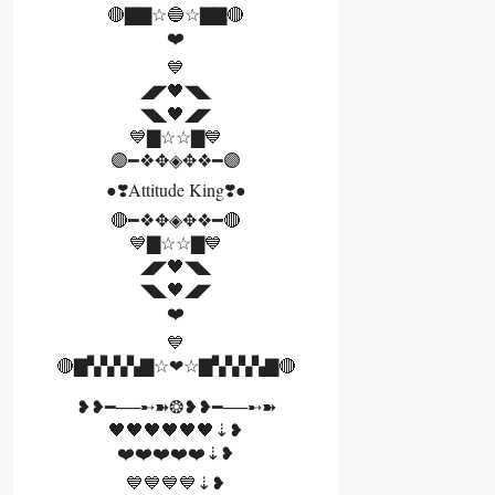
🔴▇▇☆🔵☆▇▇🔴
❤️
💙
◢◤🖤◥◣
◥◣🖤◢◤
💙▇☆☆▇💙
🟣━❖✥◈✥❖━🟣
●❣️Attitude King❣️●
🔴━❖✥◈✥❖━🔴
💙▇☆☆▇💙
◢◤🖤◥◣
◥◣🖤◢◤
❤️
💙
🔴▇▚▚▚▚▇☆❤☆▇▚▚▚▚▇🔴
❥❥━──➸➽❂❥❥━──➸➽
🖤🖤🖤🖤🖤🖤⇣❥
❤️❤️❤️❤️❤️⇣❥
💙💙💙💙⇣❥