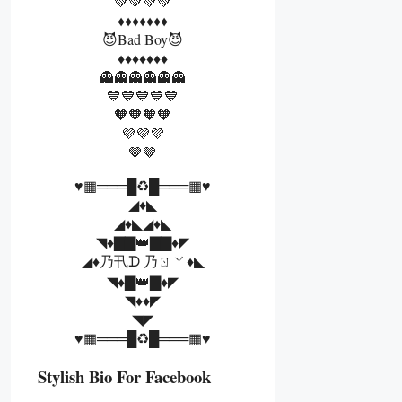
💚💚💚💚
♦️♦️♦️♦️♦️♦️♦️
😈Bad Boy😈
♦️♦️♦️♦️♦️♦️♦️
👻👻👻👻👻👻
💙💙💙💙💙
🧡🧡🧡🧡
💜💜💜
🤎🤎
♥️▦═══█♻️█═══▦♥️
◢♦️◣
◢♦️◣◢♦️◣
◥♦️▇▇👑▇▇♦️◤
◢♦️乃卂ᗪ 乃ㄖㄚ♦️◣
◥♦️▇👑▇♦️◤
◥♦️♦️◤
◥◤
♥️▦═══█♻️█═══▦♥️
Stylish Bio For Facebook