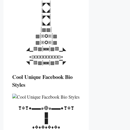
⸽◤◥⸽
⸽◣◢⸽
⸽◤◥⸽
⸽◣◢⸽
⸽▩▩⸽
▩⸽፠✪፠⸽▩
▩⸽፠✪፠⸽▩
◢▁🟥▩⸽◙◙⸽▩🟥▁◣
◖◘◘◘◘◘◘◘◘◘◘◗
◥▔🟥▩⸽◙◙⸽▩🟥▔◤
Cool Unique Facebook Bio
Styles
❣☬❣●▬▬๑🔴๑▬▬●❣☬❣
█
█
♦️❖♦️❖♦️❖♦️❖♦