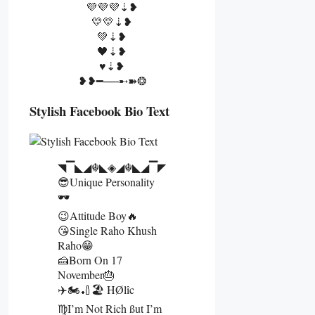
💜💜💜⇣❥
💛💛⇣❥
💚⇣❥
🖤⇣❥
♥️⇣❥
❥❥━──➸➽❂
Stylish Facebook Bio Text
◥▔◣◢☬◣◈◢☬◣◢▔◤
😎Unique Personality
🕶️
😉Attitude Boy🔥
😘Single Raho Khush
Raho😁
🍰Born On 17
November🎂
✈️🏍️🏏🏖️ HØlîc
♍I’m Not Rich SSut I’m