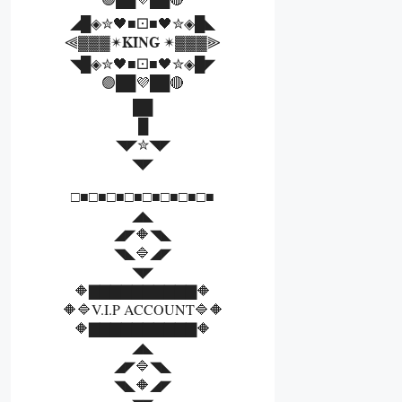
◢█◈✮🖤■⚀■🖤✮◈█◣
⫷▓▓▓✴𝐊𝐈𝐍𝐆 ✴▓▓▓⫸
◥█◈✮🖤■⚀■🖤✮◈█◤
🟢██💜██🔴
██
█
◥◤✮◥◤
◥◤
□■□■□■□■□■□■□■□■
◢◣
◢◤🔶◥◣
◥◣🔷◢◤
◥◤
🔶▇▇▇▇▇▇▇▇▇▇🔶
🔶🔷V.I.P ACCOUNT🔷🔶
🔶▇▇▇▇▇▇▇▇▇▇🔶
◢◣
◢◤🔷◥◣
◥◣🔶◢◤