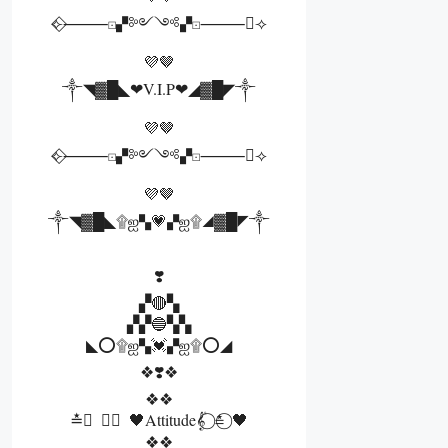
⟣⃟⸻⚀▞༻༺▞⚀⸻⃟⟢
💜🤎
༒◥▓█◣❤V.I.P❤◢▓█◤༒
💜🤎
⟣⃟⸻⚀▞༻༺▞⚀⸻⃟⟢
💜🤎
༒◥▓█◣۩ஐ▚💗▞ஐ۩◢▓█◤༒
❣️
▞🔴▚
▞▞🔵▚▚
◣⭕۩ஐ▚💓▞ஐ۩⭕◢
❖❣️❖
❖❖
≛ ⃝ 𝄟 ⃝ 🖤Attitude𝄟 ⃝ ≛ ⃝ 🖤
❖❖