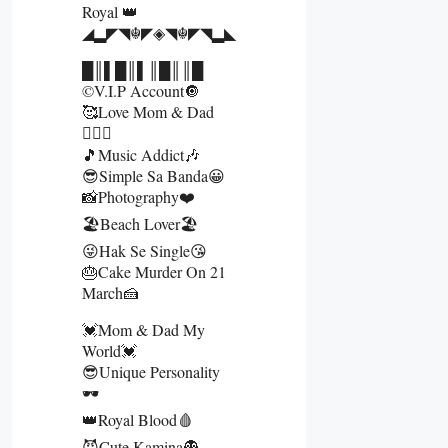
Royal 👑
◢▂◤◥☬◤◈◥☬◤◥▂◣
█║▌█║▌║█║║█
©V.I.P Account🔘
🥰Love Mom & Dad
👩‍❤️‍👨
🎵Music Addict🎶
😎Simple Sa Banda😀
📸Photography❤️
🏖️Beach Lover🏖️
😜Hak Se Single😘
🎂Cake Murder On 21
March🍰
💓Mom & Dad My
World💓
😎Unique Personality
🕶️
👑Royal Blood🩸
😈Cute Kamina👻