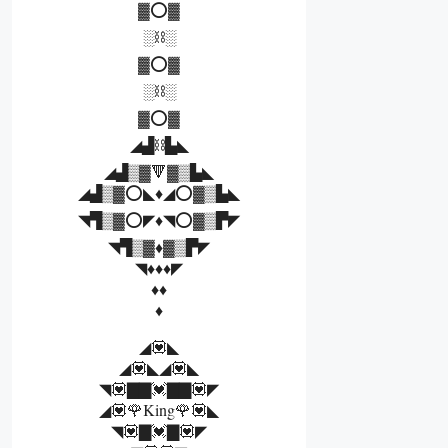
▓⭕▓
░⛓░
▓⭕▓
░⛓░
▓⭕▓
◢▟⛓▙◣
◢▟▒▓🔻▓▒▙◣
◢▟▒▓⭕◣♦◢⭕▓▒▙◣
◥▜▒▓⭕◤♦◥⭕▓▒▛◤
◥▜▒▓♦▓▒▛◤
◥♦♦♦◤
♦♦
♦
◢💟◣
◢💟◣◢💟◣
◥💟▇▇💓▇▇💟◤
◢💟🌹King🌹💟◣
◥💟▇💓▇💟◤