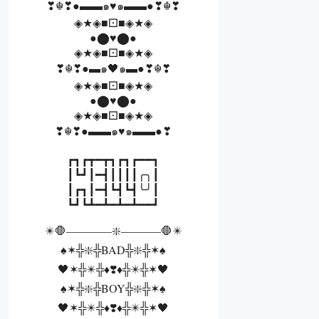
❣☬❣●▬▬๑♥️๑▬▬●❣☬❣
◈★◈■⚀■◈★◈
●⬤♥️⬤●
◈★◈■⚀■◈★◈
❣☬❣●▬๑🖤๑▬●❣☬❣
◈★◈■⚀■◈★◈
●⬤♥️⬤●
◈★◈■⚀■◈★◈
❣☬❣●▬▬๑♥️๑▬▬●❣
┏┓┏┳━┳┓┏┓┏━━┓
┃┗┛┃━┫┃┃┃┃╭╮┃
┃┏┓┃━┫┗┫┗┫╰╯┃
┗┛┗┻━┻━┻━┻━━┛
✴️🛑————❇️———–🛑✴️
♠️✶╬❇️╬BAD╬❇️╬✶♠️
🖤✶╬✴️╬♦️❣️♦️╬✴️╬✶🖤
♠️✶╬❇️╬BOY╬❇️╬✶♠️
🖤✶╬✴️╬♦️❣️♦️╬✴️╬✶🖤