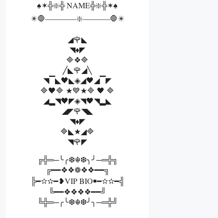
♠️✶╬❇️╬ NAME╬❇️╬✶♠️
✴️🛑————❇️———–🛑✴️
◢🌹◣
◥♦️◤
🔷❖🔷
╱◣🌹◢╲
◥▔◣🖤◣◈◢🖤◢▔◤
🔷🖤🔷 ★💙★🔷 🖤 🔷
◢▂◥🖤◤◈◥🖤◥▂◣
◢◤🌹◥◣
◥♦️◤
🔷◣★◢🔷
◥🌹◤
╔╬═─╰╭❆☬❆╮╯─═╬╗
╔━━❖❖❁❖❖━━╗
╠━✫✫━❥VIP BIO￭━✫✫━╣
╚━━❖❖❖❖━━╝
╚╬═─╭╰❆☬❆╯╮─═╬╝