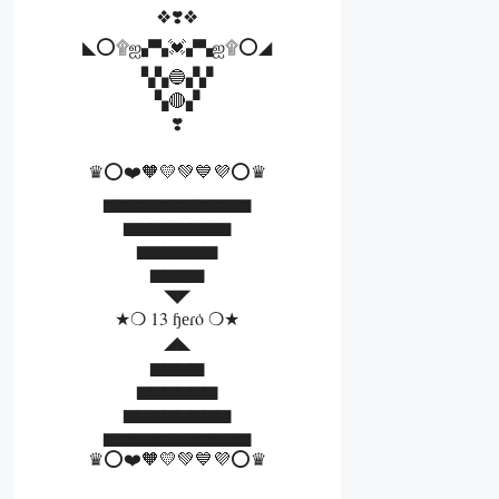
❖❣️❖
◣⭕۩ஐ▞▚💓▞▚ஐ۩⭕◢
▚▚🔵▞▞
▚🔴▞
❣️
♛⭕❤️🧡💛💚💙💜⭕♛
▅▅▅▅▅▅▅▅▅▅▅
▅▅▅▅▅▅▅▅
▅▅▅▅▅▅
▅▅▅▅
◥◤
★❍ 13 ɧеɾȯ ❍★
◢◣
▅▅▅▅
▅▅▅▅▅▅
▅▅▅▅▅▅▅▅
▅▅▅▅▅▅▅▅▅▅▅
♛⭕❤️🧡💛💚💙💜⭕♛