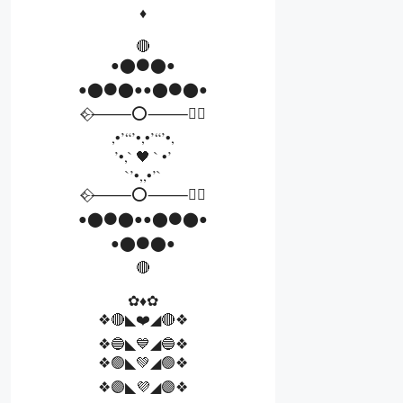
♦️
🔴
●⬤⚫⬤●
●⬤⚫⬤●●⬤⚫⬤●
⟣⃟⸻⭕⸻⃟⟢
,•’“’•,•’“’•,
’•,` 🖤 ` •’
`’•,,•’`
⟣⃟⸻⭕⸻⃟⟢
●⬤⚫⬤●●⬤⚫⬤●
●⬤⚫⬤●
🔴
✿♦️✿
❖🔴◣❤️◢🔴❖
❖🔵◣💙◢🔵❖
❖🟢◣💚◢🟢❖
❖🟣◣💜◢🟣❖