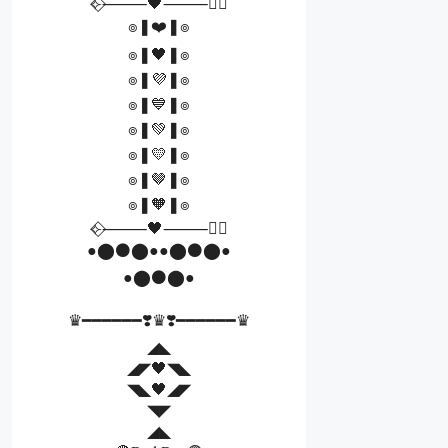
⟣⃟⸻🖤⸻⃟⟢
๏❚❤️❚๏
๏❚🖤❚๏
๏❚💜❚๏
๏❚💙❚๏
๏❚💚❚๏
๏❚💛❚๏
๏❚🤎❚๏
๏❚🧡❚๏
⟣⃟⸻🖤⸻⃟⟢
●⬤⚫⬤●●⬤⚫⬤●
●⬤⚫⬤●
♛━━━━━━❣️♛❣️━━━━━━♛
◢◣
◢◤🖤◥◣
◥◣🖤◢◤
◥◤
◢◣