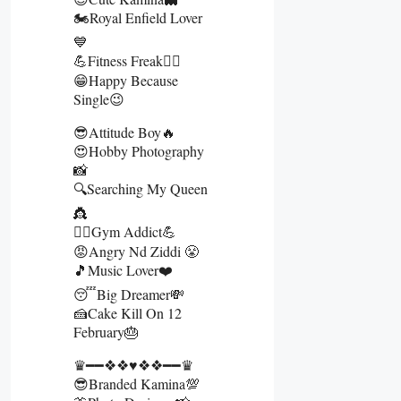
🏍️Royal Enfield Lover
💙
💪Fitness Freak🏋️‍♂️
😁Happy Because
Single😉
😎Attitude Boy🔥
😍Hobby Photography
📸
🔍Searching My Queen
👸
🏋️‍♂️Gym Addict💪
😡Angry Nd Ziddi 😤
🎵Music Lover❤️
😴Big Dreamer💸
🍰Cake Kill On 12
February🎂
♛━━❖❖♥❖❖━━♛
😎Branded Kamina💯