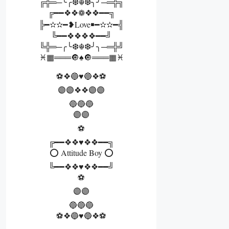
╔╬═─╰╭❆☬❆╮╯─═╬╗
╔━━❖❖❁❖❖━━╗
╠━✫✫━❥Love￭━✫✫━╣
╚━━❖❖❖❖━━╝
╚╬═─╭╰❆☬❆╯╮─═╬╝
♓▦═══🔘♠️🔘═══▦♓
⚽❖🔵♥️🔵❖⚽
🟣🟣❖❖🟣🟣
🔵🔵🔵
🟣🟣
⚽
╔━━❖❖♥❖❖━━╗
⭕ Attitude Boy ⭕
╚━━❖❖♥❖❖━━╝
⚽
🟣🟣
🔵🔵🔵
⚽❖🔵♥️🔵❖⚽