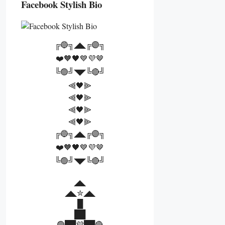
Facebook Stylish Bio
╔🔵╗◢◣╔🟣╗
❤️🧡🖤💙💜🤎
╚🟢╝◥◤╚🔴╝
⫷🖤⫸
⫷🖤⫸
⫷🖤⫸
⫷🖤⫸
╔🔵╗◢◣╔🟣╗
❤️🧡🖤💙💜🤎
╚🟢╝◥◤╚🔴╝
◢◣
◢◣✮◢◣
█
██
🟢██💜██🔴