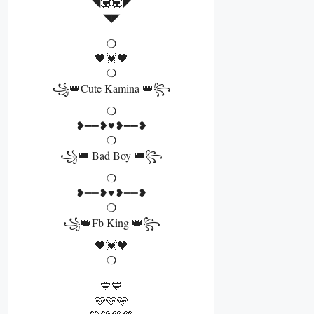
◥💟💟◤
◥◤
❍
🖤💓🖤
❍
꧁👑Cute Kamina 👑꧂
❍
❥━━❥♥️❥━━❥
❍
꧁👑 Bad Boy 👑꧂
❍
❥━━❥♥️❥━━❥
❍
꧁👑Fb King 👑꧂
🖤💓🖤
❍
💙💙
🩵🩵🩵