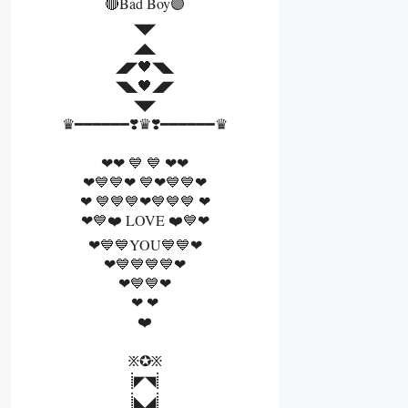
🔴Bad Boy🟣
◥◤
◢◣
◢◤🖤◥◣
◥◣🖤◢◤
◥◤
♛━━━━━━❣️♛❣️━━━━━━♛
❤❤ 💙 💙 ❤❤
❤💙💙❤ 💙❤💙💙❤
❤ 💙💙💙❤💙💙💙 ❤
❤💙❤️ LOVE ❤️💙❤
❤💙💙YOU💙💙❤
❤💙💙💙💙❤
❤💙💙❤
❤ ❤
❤️
፠✪፠
⸽◤◥⸽
⸽◣◢⸽