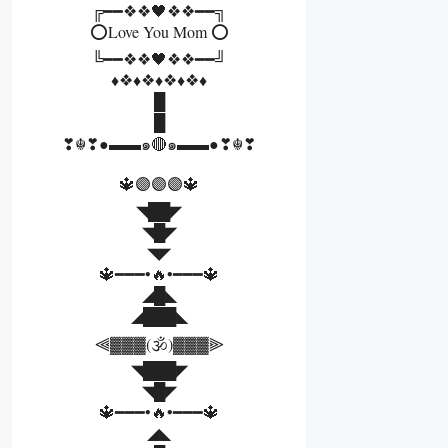
╔━━❖❖🖤❖❖━━╗
⭕Love You Mom ⭕
╚━━❖❖🖤❖❖━━╝
♦️❖♦️❖♦️❖♦️❖♦
█
█
❣☬❣●▬▬๑🔴๑▬▬●❣☬❣
🔱🟣🟣🟣🔱
◥██◤
◥█◤
◥◤
🔱━━━•🔥•━━━🔱
◢█◣
◢███◣
⫷▓▓▓(🕉️)▓▓▓⫸
◥███◤
◥█◤
🔱━━━•🔥•━━━🔱
◢◣