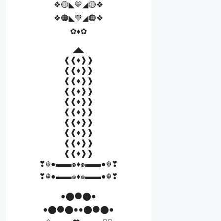
❖🟡◣💛◢🟡❖
❖🟠◣🧡◢🟠❖
✿♦️✿
◢◣
❰❰♦️❱❱
❰❰♦❱❱
❰❰♦️❱❱
❰❰♦️❱❱
❰❰♦️❱❱
❰❰♦️❱❱
❰❰♦️❱❱
❰❰♦️❱❱
❰❰♦️❱❱
❰❰♦️❱❱
❣☬●▬▬๑♦️๑▬▬●☬❣
❣☬●▬▬๑♦️๑▬▬●☬❣
●⬤⚫⬤●
●⬤⚫⬤●●⬤⚫⬤●