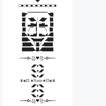
◥◤
□■□■□■□■□■□■□■□■
▇◤▔▔▔▔▔▔▔◥▇
▇▏◥▇◣┊◢▇◤▕▇
▇▏▃▆▅▎▅▆▃▕▇
▇▏╱▔▕▎▔▔╲▕▇
▇◣◣▃▅▎▅▃◢◢▇
▇▇◣◥▅▅▅◤◢▇▇
▇▇▇◣╲▇╱◢▇▇▇
▇▇▇▇◣▇◢▇▇▇▇
┉┅━✿꧁🖤꧂✿━┅┉
◢◤♦️◥◣
◥◣♦️◢◤
◥◣♦️◢◤
♛◈⚀ ★Name★⚀◈♛
◢◤♦️◥◣
◢◤♦️◥◣
◥◣♦️◢◤
┉┅━✿꧁🖤꧂✿━┅┉