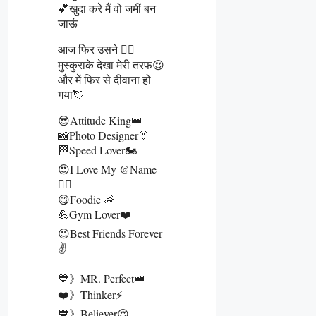
💕खुदा करे मैं वो जमीं बन
जाऊं
आज फिर उसने 👰‍♀️
मुस्कुराके देखा मेरी तरफ😍
और में फिर से दीवाना हो
गया💘
😎Attitude King👑
📸Photo Designer👔
🏁Speed Lover🏍
😍I Love My @name
👰‍♀️
😋Foodie 🦐
💪Gym Lover❤️
😉Best Friends Forever
✌️
💙》MR. Perfect👑
❤️》Thinker⚡
💙》Believer😍