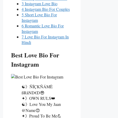
3 Instagram Love Bio
4 Instagram Bio For Couples
5 Short Love Bio For
Instagram
6 Romantic Love Bio For
Instagram
7 Love Bio For Instagram In
Hindi
Best Love Bio For
Instagram
☯》ÑÏÇKÑÁMË
SSRåND€D😎
✦》OWN RULS👑
☯》Love You My Jaan
@name😍
✦》Proud To Be Me💪