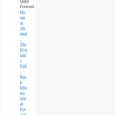
Ho
Ma
M
Ah
Med
:
The
Dyn
Ami
C
Full
-
Bac
K
Driv
Ing
Qat
Ar
For
War