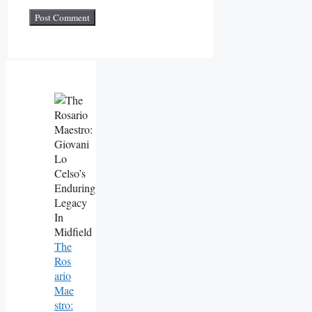
The
Ros
Ario
Mae
Stro: