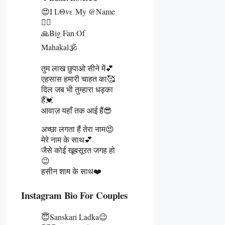
😍Ι LΘvε My @name
👰‍♀️
🙏Big Fan Of
Mahakal🕉️
तुम लाख छुपाओ सीने में💕
एहसास हमारी चाहत का🥰
दिल जब भी तुम्हारा धड़का
हैं💓
आवाज़ यहाँ तक आई हैं😎
अच्छा लगता हैं तेरा नाम😍
मेरे नाम के साथ💕
जैसे कोई खूबसूरत जगह हो
😉
हसीन शाम के साथ❤️
Instagram Bio For Couples
😇Sanskari Ladka😉