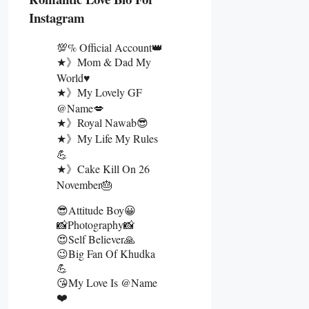
Instagram
💯% Official Account👑
★》Mom & Dad My
World♥️
★》My Lovely GF
@name💋
★》Royal Nawab😎
★》My Life My Rules
💪
★》Cake Kill On 26
November🎂
😎Attitude Boy😀
📸Photography📸
😍Self Believer🙏
😉Big Fan Of Khudka
💪
😘My Love Is @name
❤️