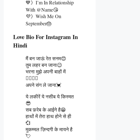
💙》I’m In Relationship
With @name😘
💜》Wish Me On
September🎂
Love Bio For Instagram In
Hindi
मैं बन जाऊं रेत सनम😍
तुम लहर बन जाना😉
भरना मुझे अपनी बाहों में
👩‍❤️‍💋‍👨
अपने संग ले जाना💓
ये लकीरें ये नसीब ये किस्मत
😎
सब फ़रेब के आईने है😁
हाथों में तेरा हाथ होने से ही
💞
मुकम्मल ज़िन्दगी के मायने है
💘