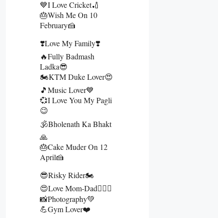
💙I Love Cricket🏏
🎂Wish Me On 10
February🍰
❣️Love My Family❣️
🔥Fully Badmash
Ladka😎
🏍️KTM Duke Lover😍
🎵Music Lover💙
💞I Love You My Pagli
😉
🕉️Bholenath Ka Bhakt
🙏
🎂Cake Muder On 12
April🍰
😎Risky Rider🏍️
😍Love Mom-Dad👩‍❤️‍👨
📸Photography💚
💪Gym Lover❤️