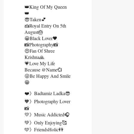
👑King Of My Queen
👑
😎Taken💕
🍰Royal Entry On 5th
August🎂
😀Black Lover🖤
📸Photography📸
😍Fan Of Shree
Krishna🙏
💗Love My Life
Because @name💞
😜Be Happy And Smile
😁
❤️》Badtamiz Ladka😎
🧡》Photography Lover
📸
💛》Music Addicted🎧
💚》Only Enjoying🥰
🩵》FriendsHolic👬