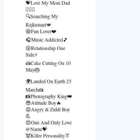
💝Love My Mom Dad
👩‍❤️‍👨
🔍Searching My
Rajkumari💋
😆Fun Lover❤️
🎧Music Addicted🎵
😜Relationship One
Side⚡
🍰Cake Cutting On 10
May🎂
🌍Landed On Earth 23
March🍰
📸Photography King👑
😎Attitude Boy🔥
😡Angry & Ziddi Boy
💪
😍One And Only Love
@name💝
👿Killer Personality👔