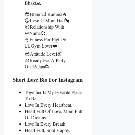
Bhakt🙏
😎Branded Kamina🔥
😘Love U Mom Dad💓
😍Relationship With
@name💞
💪Fitness For Fight👊
🏋️‍♂️Gym Lover❤️
😎Attitude Level💯
🍰Ready For A Party
On 16 Jan🎂
Short Love Bio For Instagram
Together Is My Favorite Place
To Be.
Love In Every Heartbeat.
Heart Full Of Love, Mind Full
Of Dreams.
Love In Every Breath.
Heart Full, Soul Happy.