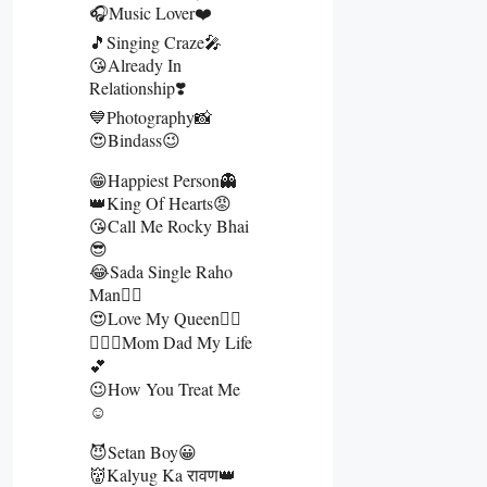
🎧Music Lover❤️
🎵Singing Craze🎤
😘Already In
Relationship❣️
💙Photography📸
😍Bindass😉
😁Happiest Person👻
👑King Of Hearts😡
😘Call Me Rocky Bhai
😎
😂Sada Single Raho
Man🙋‍♂️
😍Love My Queen👰‍♀️
👩‍❤️‍👨Mom Dad My Life
💕
😉How You Treat Me
☺️
😈Setan Boy😀
👹Kalyug Ka रावण👑