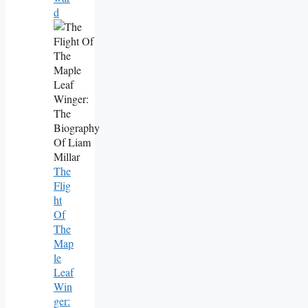
D
The
Flig
Ht
Of
The
Map
Le
Leaf
Win
Ger: