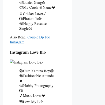
😜Loafer Gang💪
😍My Crush @name❤️
💙Cricket Lover🏏
📸Photoholic💫
😁Happy Because
Single😘
Also Read:
Couple Dp For
Instagram
Instagram Love Bio
😁Cute Kamina Boy😉
😎Fashionable Attitude
🔥
😍Hobby Photography
📸
🎵Music Lover❤️
🥰Love My Life