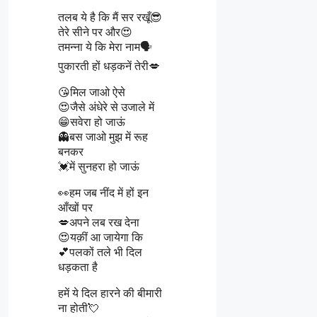
तलब ये है कि मैं सर रखूँ😎
तेरे सीने पर और😍
तमन्ना ये कि मेरा नाम🗣️
पुकारती हों धड़कनें तेरी💋
😘मिल जाओ ऐसे
😍जैसे अंधेरे से उजाले में
😁सवेरा हो जाऊं
👻बस जाओ मुझ में रूह
बनकर
💓में सुनहरा हो जाऊं
👀हम जब नींद में हों इन
आँखों पर
💋अपने लब रख देना
😍यक़ीं आ जायेगा कि
💕पलकों तले भी दिल
धड़कता है
हमें ये दिल हारने की बीमारी
ना होती💘