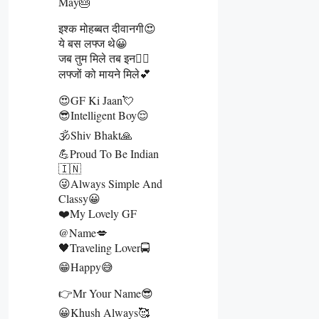
May🎂
इश्क मोहब्बत दीवानगी😍
ये बस लफ्ज थे😀
जब तुम मिले तब इन👰‍♀️
लफ्जों को मायने मिले💕
😍GF Ki Jaan💘
😎Intelligent Boy😌
🕉️Shiv Bhakt🙏
💪Proud To Be Indian
🇮🇳
😜Always Simple And
Classy😀
❤️My Lovely GF
@name💋
🖤Traveling Lover🚍
😁Happy😅
👉Mr Your Name😎
😀Khush Always🥰