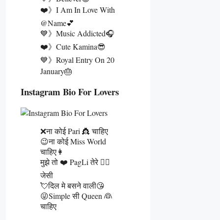
❤️》I Am In Love With
@name💕
💙》Music Addicted🎧
❤️》Cute Kamina😎
💙》Royal Entry On 20
January🎂
Instagram Bio For Lovers
❌ना कोई Pari 👸 चाहिए
😉ना कोई Miss World
चाहिए👩
मुझे तो ❤️ PagLi तेरे 👰‍♀️
जेसी
💘दिल मे बसने वाली😘
😜Simple सी Queen 👰
चाहिए