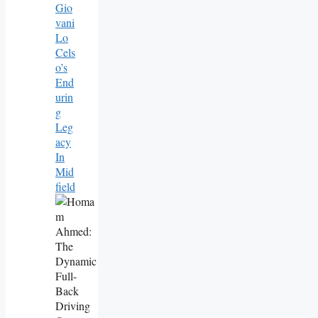
Gio
Vani
Lo
Cels
O’s
End
Urin
G
Leg
Acy
In
Mid
Field