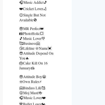
🎧Music Addict🎵
❤️Cricket Lover🏏
😉Single But Not
Available🚫
😎MR Perfect👑
📸PhotoHolic💥
🎵Music Lover💚
🥰Business🤗
😘Lifeline @name💓
😎Attitude Depend On
You🔥
🎂Cake Kill On 16
January🍰
😎Attitude Boy😀
☣️Own Rules⚡
🤗Bindass Life🥰
😜Moj Masti🍻
🎧Music Lover❤️
💙Bullet Lover🏍️