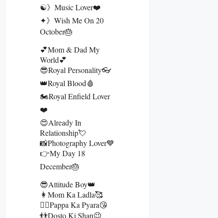
☯》Music Lover❤️
✦》Wish Me On 20
October🎂
💕Mom & Dad My
World💕
😎Royal Personality👓
👑Royal Blood🩸
🏍️Royal Enfield Lover
❤️
😍Already In
Relationship💘
📸Photography Lover💙
👉My Day 18
December🎂
😎Attitude Boy👑
👩Mom Ka Ladla🥰
🧔‍♂️Pappa Ka Pyara😘
👬Dosto Ki Shan😉