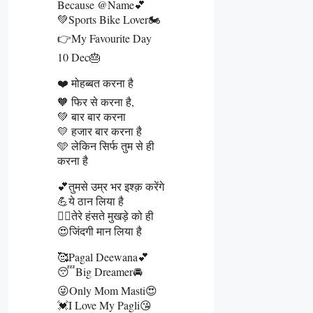
Because @name💕
💚Sports Bike Lover🏍
👉My Favourite Day
10 Dec🎂
❤️ मोहब्बत करना है
🧡 फिर से करना है,
💚 बार बार करना
💛 हजार बार करना है
🩵 लेकिन सिर्फ तुम से ही
करना है
💕तुमसे उम्र भर इश्क़ करेंगे
💪ये ठान लिया है
👰‍♀️तेरे हंसते मुखड़े को ही
😍जिंदगी मान लिया है
🥰Pagal Deewana💕
😴Big Dreamer🚘
😜Only Mom Masti😍
💓I Love My Pagli😘