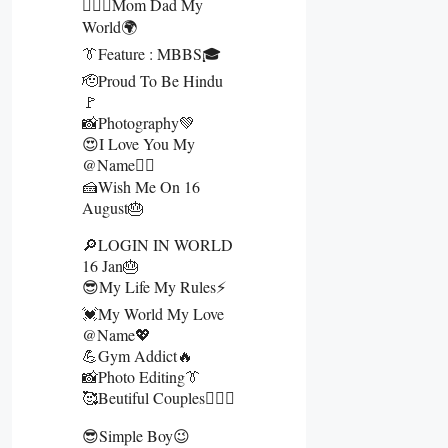
👩‍❤️‍👨Mom Dad My
World🌍
👔Feature : MBBS🎓
🫡Proud To Be Hindu
🚩
📸Photography💚
😍I Love You My
@name👰‍♀️
🍰Wish Me On 16
August🎂
🔎LOGIN IN WORLD
16 Jan🎂
😎My Life My Rules⚡
💓My World My Love
@name💖
💪Gym Addict🔥
📸Photo Editing👔
🥰Beutiful Couples👩‍❤️‍👨
😎Simple Boy😉