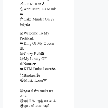
💏GF Ki Jaan💕
💪Apni Marji Ka Malik
👑
🎂Cake Murder On 27
July🍰
🙏Welcome To My
Profile🙏
👑King Of My Queen
👰‍♀️
😀Crazy Evil👻
😘My Lovely GF
@name💋
❤️KTM Duke Lover🏍️
🥰Bindass🤗
🎧Music Lover💙
😍इश्क में तेरा यकीन बन
जाऊं
😘दर्द में तेरा सुकूं बन जाऊं
😎तुम रखो कदम जहाँ