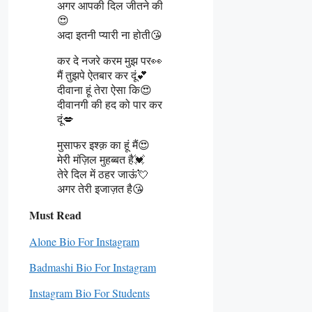
अगर आपकी दिल जीतने की
😍
अदा इतनी प्यारी ना होती😘
कर दे नजरे करम मुझ पर👀
मैं तुझपे ऐतबार कर दूं💕
दीवाना हूं तेरा ऐसा कि😍
दीवानगी की हद को पार कर
दूं💋
मुसाफर इश्क़ का हूं मैं😍
मेरी मंज़िल मुहब्बत है💓
तेरे दिल में ठहर जाऊं💘
अगर तेरी इजाज़त है😘
Must Read
Alone Bio For Instagram
Badmashi Bio For Instagram
Instagram Bio For Students