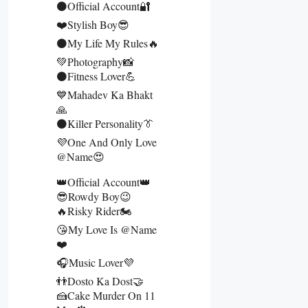
⚫Official Account🔐
❤️Stylish Boy😎
⚫My Life My Rules🔥
💚Photography📸
⚫Fitness Lover💪
💙Mahadev Ka Bhakt
🙏
⚫Killer Personality👔
💜One And Only Love
@name😍
👑Official Account👑
😎Rowdy Boy😉
🔥Risky Rider🏍️
😘My Love Is @name
❤️
🎧Music Lover💜
👬Dosto Ka Dost🤝
🍰Cake Murder On 11