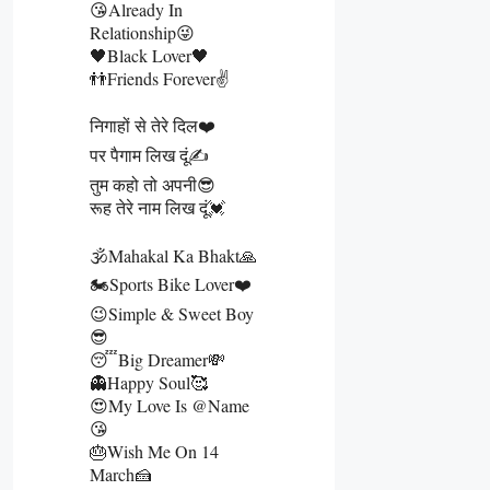
😘Already In
Relationship😜
🖤Black Lover🖤
👬Friends Forever✌️
निगाहों से तेरे दिल❤️
पर पैगाम लिख दूं✍️
तुम कहो तो अपनी😎
रूह तेरे नाम लिख दूं💓
🕉️Mahakal Ka Bhakt🙏
🏍️Sports Bike Lover❤️
😉Simple & Sweet Boy
😎
😴Big Dreamer💸
👻Happy Soul🥰
😍My Love Is @name
😘
🎂Wish Me On 14
March🍰