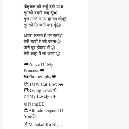
मोहब्बत की कहूँ देवी या🙏
तुमको बंदगी कह दूँ💓
बुरा मानो न गर हमदम तो😎
तुमको ज़िन्दगी कह दूँ😍
अच्छा लगता है हर रात🌌
तेरी यादों में खो जाना😍
जैसे दूर होकर भी😜
तेरी बाहों में सो जाना😘
👑Prince Of My
Princess 👑
📸Photography❤️
💙BMW Car Lover🚗
🏁Racing Lover🎌
👉My Lovely GF
@name👰‍♀️
😎Attitude Depend On
You😉
🕉️Mahakal Ka Big