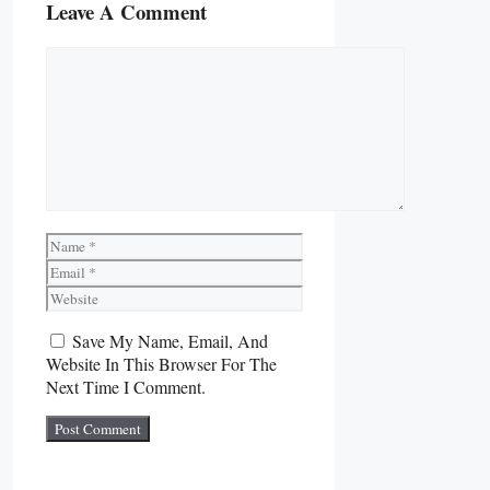
Leave A Comment
Comment
Name
Email
Website
Save My Name, Email, And
Website In This Browser For The
Next Time I Comment.