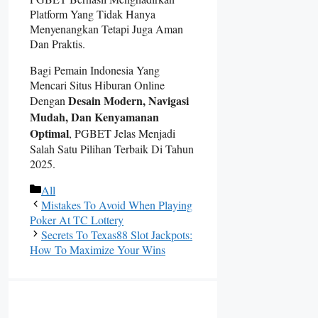
Platform Yang Tidak Hanya
Menyenangkan Tetapi Juga Aman
Dan Praktis.
Bagi Pemain Indonesia Yang
Mencari Situs Hiburan Online
Desain Modern, Navigasi
Dengan
Mudah, Dan Kenyamanan
Optimal
, PGBET Jelas Menjadi
Salah Satu Pilihan Terbaik Di Tahun
2025.
Categories
All
Mistakes To Avoid When Playing
Poker At TC Lottery
Secrets To Texas88 Slot Jackpots:
How To Maximize Your Wins