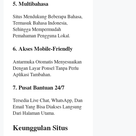
5. Multibahasa
Situs Mendukung Beberapa Bahasa,
Termasuk Bahasa Indonesia,
Sehingga Mempermudah
Pemahaman Pengguna Lokal.
6. Akses Mobile-Friendly
Antarmuka Otomatis Menyesuaikan
Dengan Layar Ponsel Tanpa Perlu
Aplikasi Tambahan.
7. Pusat Bantuan 24/7
Tersedia Live Chat, WhatsApp, Dan
Email Yang Bisa Diakses Langsung
Dari Halaman Utama.
Keunggulan Situs