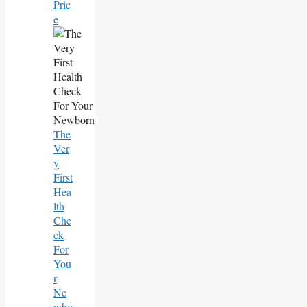
Pric
E
The
Ver
Y
First
Hea
Lth
Che
Ck
For
You
R
Ne
Wbo