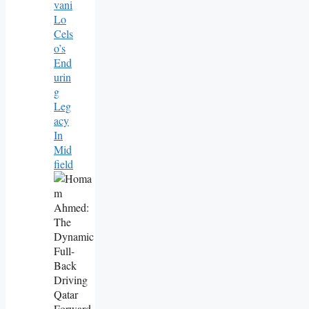
Vani
Lo
Cels
O’s
End
Urin
G
Leg
Acy
In
Mid
Field