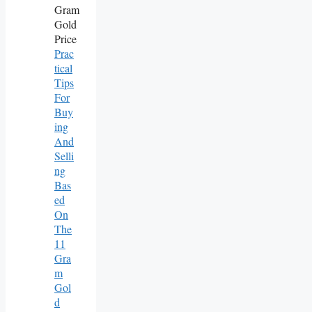
Prac
Tical
Tips
For
Buy
Ing
And
Selli
Ng
Bas
Ed
On
The
11
Gra
M
Gol
D