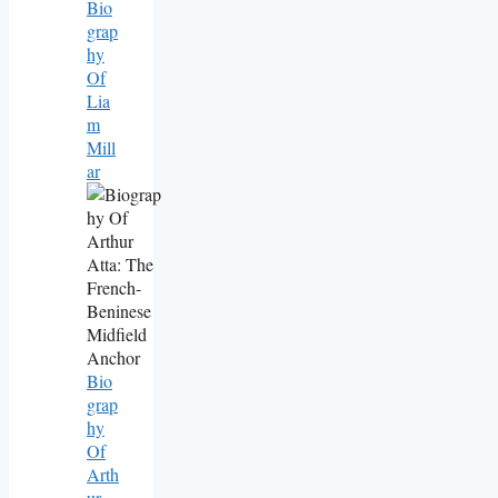
Bio
Grap
Hy
Of
Lia
M
Mill
Ar
Bio
Grap
Hy
Of
Arth
Ur