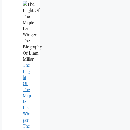
The
Flig
Ht
Of
The
Map
Le
Leaf
Win
Ger:
The