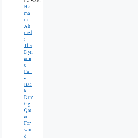
Ho
Ma
M
Ah
Med
:
The
Dyn
Ami
C
Full
-
Bac
K
Driv
Ing
Qat
Ar
For
War
D