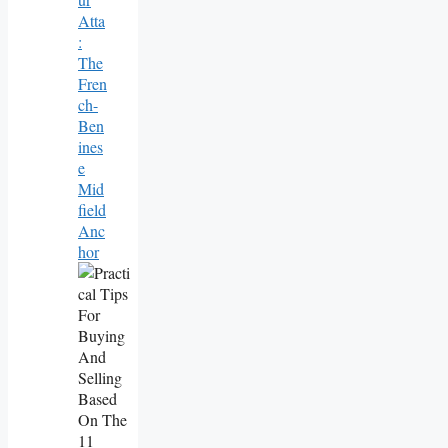
Atta
:
The
Fren
Ch-
Ben
Ines
E
Mid
Field
Anc
Hor